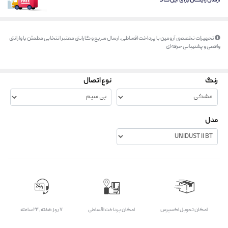
ارسال رایگان برای این کالا
تجهیزات تخصصی آرومین با پرداخت اقساطی، ارسال سریع و گارانتی معتبر انتخابی مطمئن با وارانتی
واقعی و پشتیبانی حرفه‌ای
رنگ
نوع اتصال
مدل
اﻣﮑﺎن ﺗﺤﻮﯾﻞ اﮐﺴﭙﺮس
امکان پرداخت اقساطی
۷ روز ﻫﻔﺘﻪ، ۲۴ ﺳﺎﻋﺘﻪ