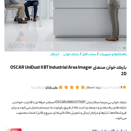
/
/
راهکارها و تجهیزات
سخت افزار
بارکدخوان
اسکار
/
بارکدخوان صنعتی OSCAR UniDust II BT Industrial Area Imager
2D
(
)
برند:
اسکار
کدکالا:
5
امتیاز
1
خریدار
بارکدخوان بی‌سیم اسکار مدل OSCAR UNIDUSTII BT اسکنر حرفه‌ای با قابلیت خواندن
بارکدهای یک‌بعدی و دوبعدی است که از طریق بلوتوث به سیستم متصل می‌شود و برای
فروشگاه‌ها، انبارها و مراکز ارسال و تحویل کالا گزینه‌ای سریع و قابل‌اعتماد محسوب
می‌شود.