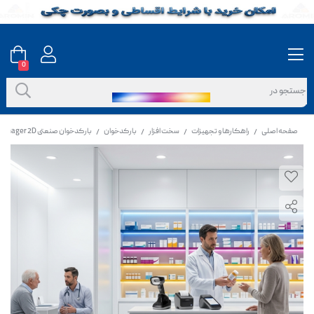
0
صفحه اصلی
راهکارها و تجهیزات
سخت افزار
بارکدخوان
بارکدخوان صنعتی OSCAR UniDust II BT Industrial Area Imager 2D
/
/
/
/