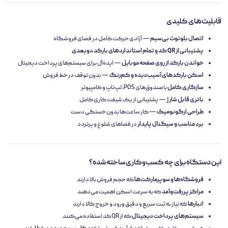
قابلیت‌های کلیدی
اتصال بلوتوث بی‌سیم
— آزادی حرکت کامل در فضای فروشگاه
پشتیبانی از QR کد و تمام استانداردهای بارکد دوبعدی
خواندن بارکد از روی صفحه موبایل
— ایده‌آل برای سیستم‌های پرداخت دیجیتال
اسکن بارکدهای آسیب‌دیده و کم‌رنگ
— بدون توقف در خط فروش
سازگاری کامل
با صندوق‌های POS، لپ‌تاپ و کامپیوتر
باتری قابل شارژ
— پشتیبانی از یک شیفت کاری کامل
طراحی ارگونومیک
— کار ساعت‌ها بدون خستگی دست
برد مناسب و سیگنال پایدار
در فضاهای شلوغ و پرتردد
این دستگاه برای چه کسب‌وکاری ساخته شده؟
فروشگاه‌ها و سوپرمارکت‌ها
که حجم فروش بالا دارند
مراکز پررفت‌وآمد
که به سرعت اسکن اهمیت می‌دهند
انبارها
که نیاز به ثبت سریع و دقیق ورود و خروج کالا دارند
سیستم‌های پرداخت دیجیتال
که از QR کد استفاده می‌کنند