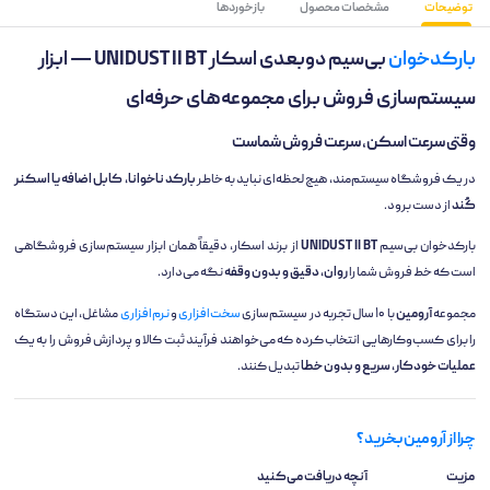
توضیحات
مشخصات محصول
بازخوردها
بارکدخوان
بی‌سیم دوبعدی اسکار UNIDUST II BT — ابزار
سیستم‌سازی فروش برای مجموعه‌های حرفه‌ای
وقتی سرعت اسکن، سرعت فروش شماست
در یک فروشگاه سیستم‌مند، هیچ لحظه‌ای نباید به خاطر
بارکد ناخوانا، کابل اضافه یا اسکنر
کُند
از دست برود.
بارکدخوان بی‌سیم
UNIDUST II BT
از برند اسکار، دقیقاً همان ابزار سیستم‌سازی فروشگاهی
است که خط فروش شما را
روان، دقیق و بدون وقفه
نگه می‌دارد.
مجموعه
آرومین
با ۱۰ سال تجربه در سیستم‌سازی
سخت‌افزاری
و
نرم‌افزاری
مشاغل، این دستگاه
را برای کسب‌وکارهایی انتخاب کرده که می‌خواهند فرآیند ثبت کالا و پردازش فروش را به یک
عملیات خودکار، سریع و بدون خطا
تبدیل کنند.
چرا از آرومین بخرید؟
مزیت
آنچه دریافت می‌کنید