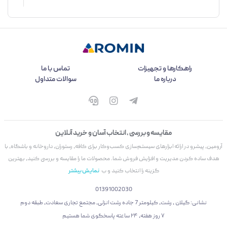
راهکارها و تجهیزات
تماس با ما
درباره ما
سوالات متداول
مقایسه و بررسی ، انتخاب آسان و خرید آنلاین
آرومین، پیشرو در ارائه ابزارهای سیستم‌سازی کسب‌وکار برای کافه، رستوران، داروخانه و باشگاه، با
هدف ساده کردن مدیریت و افزایش فروش شما. محصولات ما را مقایسه و بررسی کنید، بهترین
گزینه را انتخاب کنید و ب
نمایش بیشتر
01391002030
نشانی: گیلان ، رشت، کیلومتر 7 جاده رشت انزلی، مجتمع تجاری سعادت، طبقه دوم
۷ روز هفته، ۲۴ ساعته پاسخگوی شما هستیم