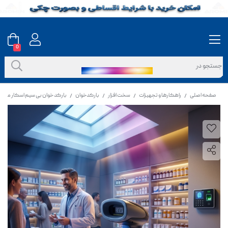
0
صفحه اصلی
راهکارها و تجهیزات
سخت افزار
بارکدخوان
بارکد خوان بی سیم اسکار مدل OS-60CBR تک بعدی
/
/
/
/