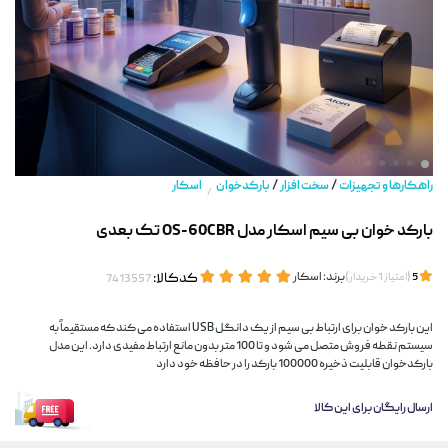
/
/
راهکارها و تجهیزات
سخت افزار
بارکدخوان
اسکار
/
بارکد خوان بی سیم اسکار مدل OS-60CBR تک بعدی
(
)
برند:
اسکار
کدکالا:
5
امتیاز
1
خریدار
این بارکد خوان برای ارتباط بی سیم از یک دانگل USB استفاده می کند که مستقیماً به
سیستم نقطه فروش متصل می شود و تا 100 متر بدون مانع ارتباط مفیدی دارد. این مدل
بارکدخوان قابلیت ذخیره 100000 بارکد را در حافظه خود دارد
ارسال رایگان برای این کالا