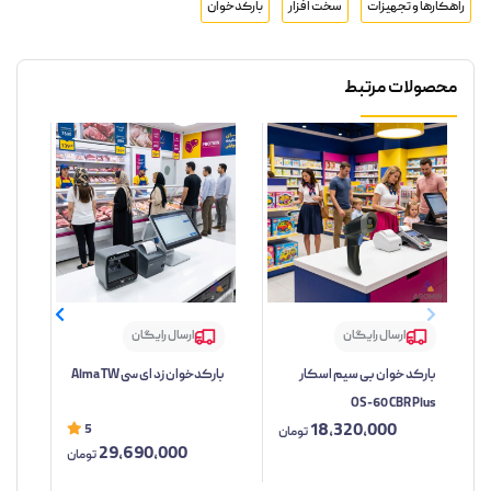
راهکارها و تجهیزات
سخت افزار
بارکدخوان
محصولات مرتبط
ارسال رایگان
ارسال رایگان
بارکد خوان بی سیم اسکار
بارکدخوان زد ای سی Alma TW
بار
OS-60 CBR Plus
مدل TW
18,320,000
5
تومان
29,690,000
تومان