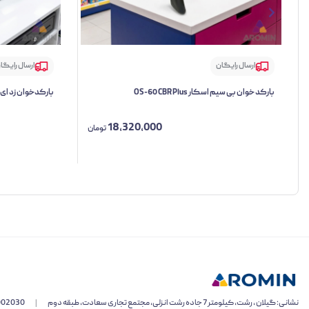
ارسال رایگان
ارسال رایگا
بارکد خوان بی سیم اسکار OS-60 CBR Plus
بارکدخوان زد ای سی TW
18,320,000
تومان
نشانی: گیلان ، رشت، کیلومتر 7 جاده رشت انزلی، مجتمع تجاری سعادت، طبقه دوم
|
002030