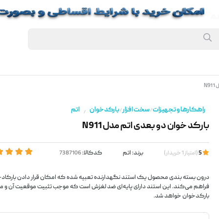
N9
راهکارها و تجهیزات
سخت افزار
بارکدخوان
اتم
/
/
/
بارکد خوان دو بعدی اتم مدل N911
برند:
اتم
کدکالا:
5
(
امتیاز
1
خریدار
)
درون بسته بندی محصول یک استند نگهدارنده تعبیه شده که امکان قرار دادن بارکادخو
فراهم می‌کند. این استند دارای پایه‌ای ضد لغزش است که موجب تثبیت موقعیت آن و مانع
بارکدخوان خواهد شد.