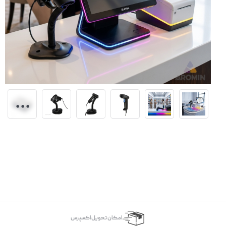
اﻣﮑﺎن ﺗﺤﻮﯾﻞ اﮐﺴﭙﺮس