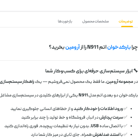
توضیحات
مشخصات محصول
بازخوردها
چرا
بارکدخوان
اتم N911 را از
آرومین
بخرید؟
🔧 ابزار سیستم‌سازی حرفه‌ای برای کسب‌وکار شما
در
مجموعه آرومین
، ما فقط یک محصول نمی‌فروشیم — یک
راهکار سیستم‌سازی
بارکدخوان دو بعدی اتم مدل
N911
یکی از ابزارهای کلیدی در سیستم‌سازی مشاغ
✅
ورود اطلاعات را خودکار کنید
و از خطاهای انسانی جلوگیری نمایید
✅
سرعت پردازش
در انبار، فروشگاه و خط تولید را چند برابر کنید
✅ با اتصال ساده
USB
، بدون نیاز به تنظیمات پیچیده، فوری راه‌اندازی کنید
✅ با
استند ضدلغزش
همراه، جای ثابتی در میز کار شما دارد