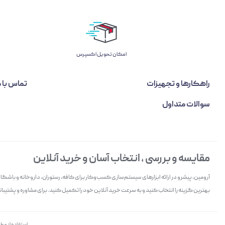
اﻣﮑﺎن ﺗﺤﻮﯾﻞ اﮐﺴﭙﺮس
راهکارها و تجهیزات
تماس با م
سوالات متداول
مقایسه و بررسی ، انتخاب آسان و خرید آنلاین
آرومین، پیشرو در ارائه ابزارهای سیستم‌سازی کسب‌وکار برای کافه، رستوران، داروخانه و باش
بهترین گزینه را انتخاب کنید و به سرعت خرید آنلاین خود را تکمیل کنید. برای مشاوره و پشتیبانی 
استفاده از مط