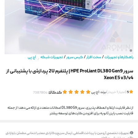
/
/
/
راهکارها و تجهیزات
سخت افزار
کیس سرور
تجهیزات شبکه
اچ پی
/
سرور HPE ProLiant DL380 Gen9 | پلتفرم 2U پردازشی با پشتیبانی از
Xeon E5 v3/v4
(
)
برند:
اچ پی
کدکالا:
5
امتیاز
1
خریدار
از نظر قابلیت ارتقا و انعطاف‌پذیری، سرور DL380 G9 امکانات متعددی ارائه می‌دهد؛ از جمله
قابلیت نصب رایزر ثانویه برای افزودن کارت‌های توسعه بیشتر.
تجهیزات تخصصی آرومین با پرداخت اقساطی، ارسال سریع و گارانتی معتبر انتخابی مطمئن با وارانتی