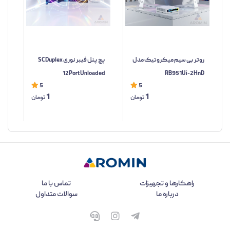
روتر بی سیم میکروتیک مدل
پچ پنل فیبر نوری SC Duplex
12Port Unloaded
RB951Ui-2HnD
5
5
1
1
تومان
تومان
راهکارها و تجهیزات
تماس با ما
درباره ما
سوالات متداول