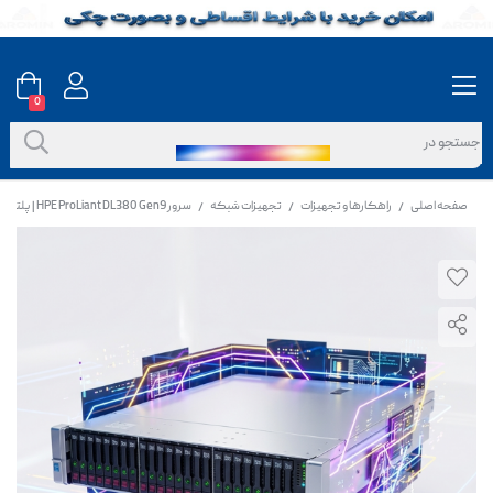
0
صفحه اصلی
راهکارها و تجهیزات
تجهیزات شبکه
سرور HPE ProLiant DL380 Gen9 | پلتفرم 2U پردازشی با پشتیبانی از Xeon E5 v3/v4
/
/
/