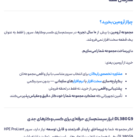
سازمان شما
چرا از آرومین بخرید؟
مجموعه آرومین
با بیش از
۱۰ سال تجربه
در سیستم‌سازی کسب‌وکارها، سرور را فقط به عنوان
یک قطعه سخت‌افزار نمی‌فروشد.
ما
زیرساخت مجموعه شما را می‌سازیم.
خرید از آرومین یعنی:
مشاوره تخصصی رایگان
برای انتخاب سرور متناسب با نیاز واقعی مجموعه‌تان
یکپارچه‌سازی
سخت‌افزار
با
نرم‌افزار
های سازمانی
— بدون سردرگمی
پشتیبانی واقعی
پس از خرید، نه فقط در لحظه فروش
تأمین تجهیزاتی که
عملکرد مجموعه شما را خودکار، دقیق و مقیاس‌پذیر
می‌کنند
DL380 G9؛ ابزار سیستم‌سازی حرفه‌ای برای کسب‌وکارهای جدی
اگر مجموعه شما به
زیرساختی پایدار، قدرتمند و قابل توسعه
نیاز دارد، سرور HPE ProLiant
DL380 G9 یکی از هوشمندانه‌ترین انتخاب‌هایی است که می‌توانید داشته باشید.