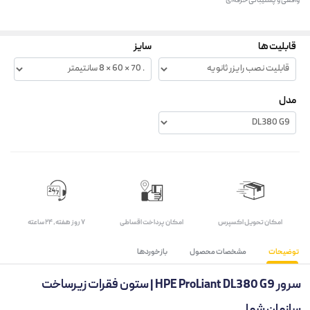
واقعی و پشتیبانی حرفه‌ای
قابلیت ها
سایز
مدل
اﻣﮑﺎن ﺗﺤﻮﯾﻞ اﮐﺴﭙﺮس
امکان پرداخت اقساطی
۷ روز ﻫﻔﺘﻪ، ۲۴ ﺳﺎﻋﺘﻪ
توضیحات
مشخصات محصول
بازخوردها
سرور HPE ProLiant DL380 G9 | ستون فقرات زیرساخت