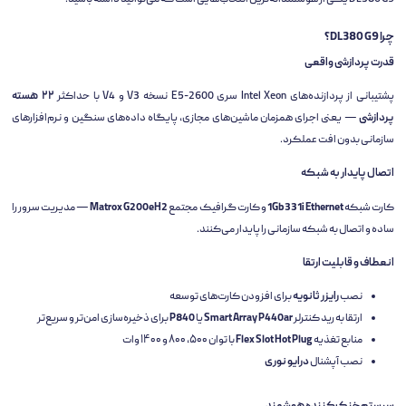
چرا DL380 G9؟
قدرت پردازشی واقعی
پشتیبانی از پردازنده‌های Intel Xeon سری E5-2600 نسخه V3 و V4 با حداکثر
۲۲ هسته
پردازشی
— یعنی اجرای همزمان ماشین‌های مجازی، پایگاه داده‌های سنگین و نرم‌افزارهای
سازمانی بدون افت عملکرد.
اتصال پایدار به شبکه
کارت شبکه
1Gb 331i Ethernet
و کارت گرافیک مجتمع
Matrox G200eH2
— مدیریت سرور را
ساده و اتصال به شبکه سازمانی را پایدار می‌کنند.
انعطاف و قابلیت ارتقا
نصب
رایزر ثانویه
برای افزودن کارت‌های توسعه
ارتقا به رید کنترلر
Smart Array P440ar
یا
P840
برای ذخیره‌سازی امن‌تر و سریع‌تر
منابع تغذیه
Flex Slot Hot Plug
با توان ۵۰۰، ۸۰۰ و ۱۴۰۰ وات
نصب آپشنال
درایو نوری