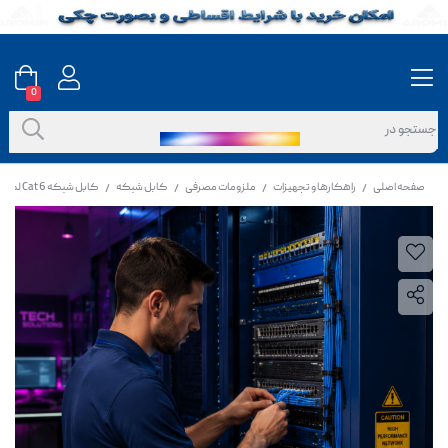
0
صفحه اصلی
راهکارها و تجهیزات
ملزومات مصرفی
کابل شبکه
کابل شبکه Cat 6 لگراند مدل SFTP
/
/
/
/