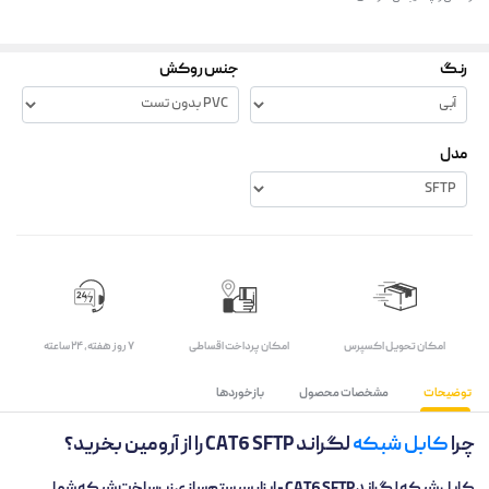
رنگ
جنس روکش
مدل
اﻣﮑﺎن ﺗﺤﻮﯾﻞ اﮐﺴﭙﺮس
امکان پرداخت اقساطی
۷ روز ﻫﻔﺘﻪ، ۲۴ ﺳﺎﻋﺘﻪ
توضیحات
مشخصات محصول
بازخوردها
چرا
کابل شبکه
لگراند CAT6 SFTP را از آرومین بخرید؟