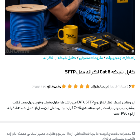
/
/
راهکارها و تجهیزات
ملزومات مصرفی
کابل شبکه
لگراند
/
کابل شبکه Cat 6 لگراند مدل SFTP
(
)
برند:
لگراند
کدکالا:
5
امتیاز
1
خریدار
این کابل شبکه لگراند از نوع CAT 6 SFTP می باشد که دارای شیلد و فویل برای محافظت
بیشتر در برابر نویز است و در طبقه بندی Cat6 قرار دارد. روکش این مدل از کابل شبکه لگراند
از نوع PVC است.
تجهیزات تخصصی آرومین با پرداخت اقساطی، ارسال سریع و گارانتی معتبر انتخابی مطمئن با وارانتی
واقعی و پشتیبانی حرفه‌ای