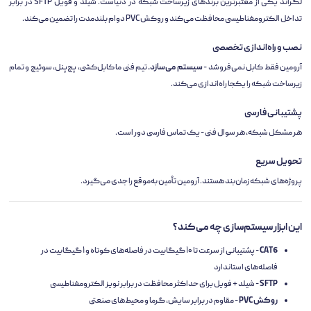
لگراند یکی از معتبرترین برندهای زیرساخت شبکه در دنیاست. شیلد و فویل SFTP در برابر
تداخل الکترومغناطیسی محافظت می‌کند و روکش PVC دوام بلندمدت را تضمین می‌کند.
نصب و راه‌اندازی تخصصی
آرومین فقط کابل نمی‌فروشد -
سیستم می‌سازد.
تیم فنی ما کابل‌کشی، پچ‌پنل، سوئیچ و تمام
زیرساخت شبکه را یکجا راه‌اندازی می‌کند.
پشتیبانی فارسی
هر مشکل شبکه، هر سوال فنی - یک تماس فارسی دور است.
تحویل سریع
پروژه‌های شبکه زمان‌بند هستند. آرومین تأمین به‌موقع را جدی می‌گیرد.
این ابزار سیستم‌سازی چه می‌کند؟
CAT6
- پشتیبانی از سرعت تا ۱۰ گیگابیت در فاصله‌های کوتاه و ۱ گیگابیت در
فاصله‌های استاندارد
SFTP
- شیلد + فویل برای حداکثر محافظت در برابر نویز الکترومغناطیسی
روکش PVC
- مقاوم در برابر سایش، گرما و محیط‌های صنعتی