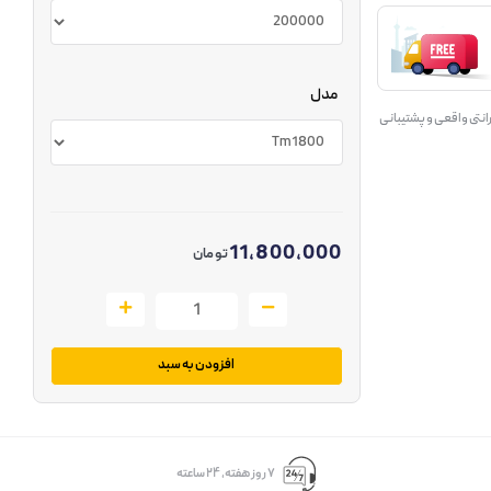
مدل
انتی واقعی و پشتیبانی
11,800,000
تومان
افزودن به سبد
۷ روز ﻫﻔﺘﻪ، ۲۴ ﺳﺎﻋﺘﻪ