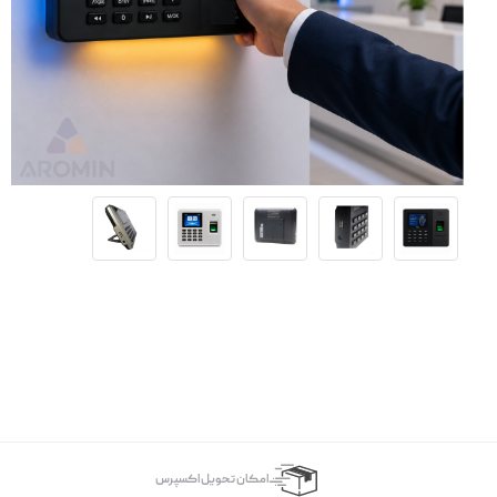
اﻣﮑﺎن ﺗﺤﻮﯾﻞ اﮐﺴﭙﺮس