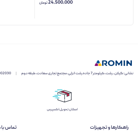
24,500,000
تومان
نشانی: گیلان ، رشت، کیلومتر 7 جاده رشت انزلی، مجتمع تجاری سعادت، طبقه دوم
|
002030
اﻣﮑﺎن ﺗﺤﻮﯾﻞ اﮐﺴﭙﺮس
راهکارها و تجهیزات
تماس با م