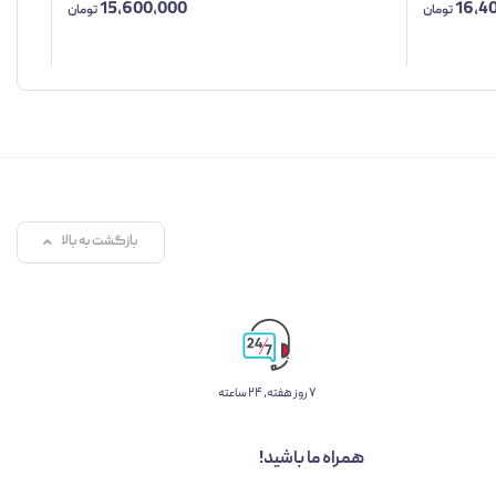
15,600,000
16,4
تومان
تومان
بازگشت به بالا
۷ روز ﻫﻔﺘﻪ، ۲۴ ﺳﺎﻋﺘﻪ
همراه ما باشید!