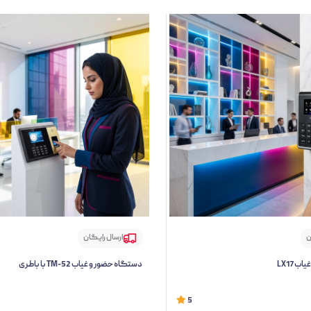
ن
ارسال رایگان
 LX17
دستگاه حضور و غیاب TM-52 با باطری
5