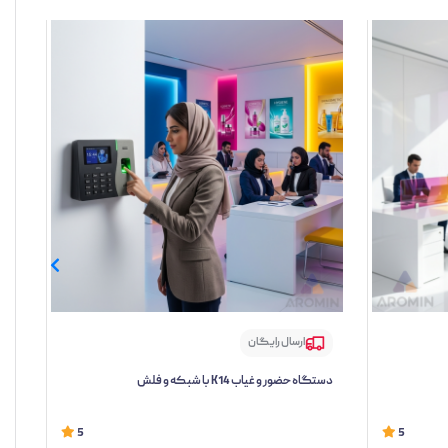
ارسال رایگان
دستگاه حضور و غیاب K14 با شبکه و فلش
دستگ
5
5