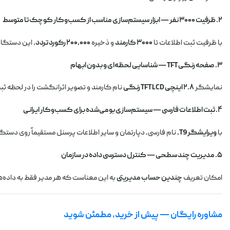
۲. ظرفیت ۳۰۰۰ نفر — ابزار سیستم‌سازی مناسب از کسب‌وکار کوچک تا متوسط
با ظرفیت ثبت اطلاعات تا
۳۰۰۰ کارمند
و ذخیره
۲۰۰,۰۰۰ رکورد تردد
، این دستگاه هم برای یک واحد کوچک ۱۰ نف
۳. صفحه رنگی TFT — شناسایی لحظه‌ای و بدون ابهام
نمایشگر
۲.۸ اینچی TFT LCD رنگی
نام کارمند و تصویر اثرانگشت را در لحظه ثب
۴. ثبت اطلاعات فارسی — سیستم‌سازی بومی‌شده برای کسب‌وکار ایرانی
با
ویرایشگر T9
، نام فارسی، دپارتمان و سایر اطلاعات پرسنل مستقیماً روی دستگا
۵. مدیریت چند سطحی — کنترل دسترسی داده در سازمان
امکان تعریف
چندین حساب مدیریتی
به این معناست که هر مدیر فقط به داده‌
مشاوره رایگان — پیش از خرید، مطمئن شوید