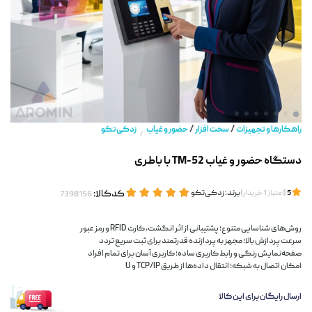
/
/
راهکارها و تجهیزات
سخت افزار
حضور و غیاب
زد‌کی‌تکو
/
دستگاه حضور و غیاب TM-52 با باطری
(
)
برند:
زد‌کی‌تکو
کدکالا:
5
امتیاز
1
خریدار
روش‌های شناسایی متنوع؛ پشتیبانی از اثر انگشت، کارت RFID و رمز عبور
سرعت پردازش بالا؛ مجهز به پردازنده قدرتمند برای ثبت سریع تردد
صفحه‌نمایش رنگی و رابط کاربری ساده؛ کاربری آسان برای تمام افراد
امکان اتصال به شبکه؛ انتقال داده‌ها از طریق TCP/IP و U
ارسال رایگان برای این کالا