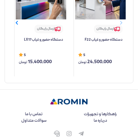
ارسال رایگان
ارسال رایگان
دستگاه حضور و غیاب F22
دستگاه حضور و غیاب LX17
شب
5
5
15,400,000
24,500,000
تومان
تومان
راهکارها و تجهیزات
تماس با ما
درباره ما
سوالات متداول