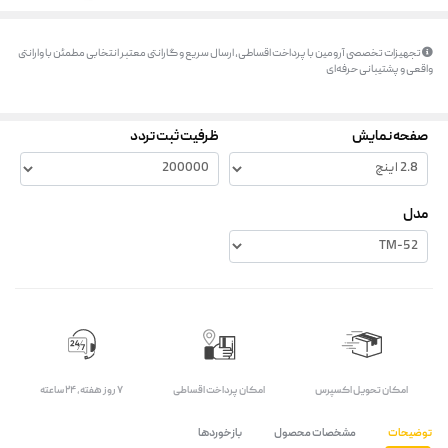
تجهیزات تخصصی آرومین با پرداخت اقساطی، ارسال سریع و گارانتی معتبر انتخابی مطمئن با وارانتی
واقعی و پشتیبانی حرفه‌ای
صفحه نمایش
ظرفیت ثبت تردد
مدل
اﻣﮑﺎن ﺗﺤﻮﯾﻞ اﮐﺴﭙﺮس
امکان پرداخت اقساطی
۷ روز ﻫﻔﺘﻪ، ۲۴ ﺳﺎﻋﺘﻪ
توضیحات
مشخصات محصول
بازخوردها