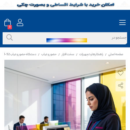
0
صفحه اصلی
راهکارها و تجهیزات
سخت افزار
حضور و غیاب
دستگاه حضور و غیاب TM-52 با باطری
/
/
/
/