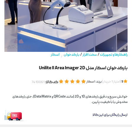
/
/
راهکارها و تجهیزات
سخت افزار
بارکدخوان
اسکار
/
بارکدخوان اسکار مدل Unilite II Area Imager 2D
(
)
برند:
اسکار
کدکالا:
5
امتیاز
1
خریدار
خوانش سریع و دقیق بارکدهای 1D و 2D (مانند QR Code و Data Matrix)، حتی بارکدهای
مخدوش یا با کیفیت پایین.
ارسال رایگان برای این کالا