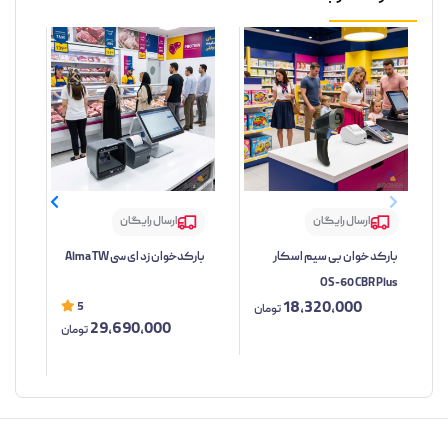
ارسال رایگان
ارسال رایگان
بارکد خوان بی سیم اسکار
بارکدخوان زد ای سی Alma TW
بار
OS-60 CBR Plus
مدل TW
18,320,000
5
تومان
29,690,000
تومان