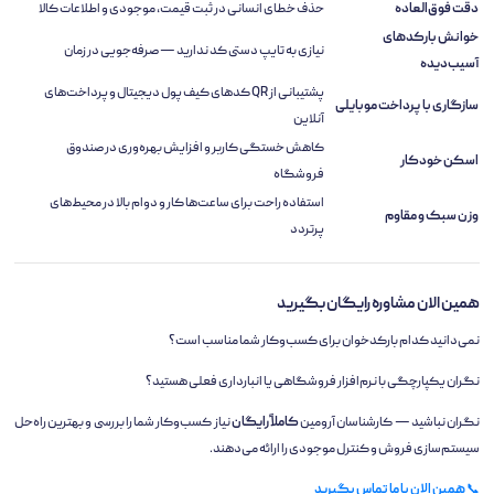
دقت فوق‌العاده
حذف خطای انسانی در ثبت قیمت، موجودی و اطلاعات کالا
خوانش بارکدهای
نیازی به تایپ دستی کد ندارید — صرفه‌جویی در زمان
آسیب‌دیده
پشتیبانی از QR کدهای کیف پول دیجیتال و پرداخت‌های
سازگاری با پرداخت موبایلی
آنلاین
کاهش خستگی کاربر و افزایش بهره‌وری در صندوق
اسکن خودکار
فروشگاه
استفاده راحت برای ساعت‌ها کار و دوام بالا در محیط‌های
وزن سبک و مقاوم
پرتردد
همین الان مشاوره رایگان بگیرید
نمی‌دانید کدام بارکدخوان برای کسب‌وکار شما مناسب است؟
نگران یکپارچگی با نرم‌افزار فروشگاهی یا انبارداری فعلی هستید؟
نگران نباشید — کارشناسان آرومین
کاملاً رایگان
نیاز کسب‌وکار شما را بررسی و بهترین راه‌حل
سیستم‌سازی فروش و کنترل موجودی را ارائه می‌دهند.
📞
همین الان با ما تماس بگیرید