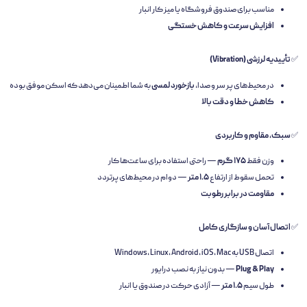
مناسب برای صندوق فروشگاه یا میز کار انبار
افزایش سرعت و کاهش خستگی
✅
تأییدیه لرزشی (Vibration)
در محیط‌های پر سر و صدا،
بازخورد لمسی
به شما اطمینان می‌دهد که اسکن موفق بوده
کاهش خطا و دقت بالا
✅
سبک، مقاوم و کاربردی
وزن فقط
۱۷۵ گرم
— راحتی استفاده برای ساعت‌ها کار
تحمل سقوط از ارتفاع
۱.۵ متر
— دوام در محیط‌های پرتردد
مقاومت در برابر رطوبت
✅
اتصال آسان و سازگاری کامل
اتصال USB به Windows, Linux, Android, iOS, Mac
Plug & Play
— بدون نیاز به نصب درایور
طول سیم
۱.۵ متر
— آزادی حرکت در صندوق یا انبار