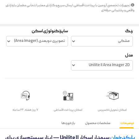
تجهیزات تخصصی آرومین با پرداخت اقساطی، ارسال سریع و گارانتی معتبر انتخابی مطمئن با وارانتی
واقعی و پشتیبانی حرفه‌ای
رنگ
سایزتکنولوژی اسکن
مدل
اﻣﮑﺎن ﺗﺤﻮﯾﻞ اﮐﺴﭙﺮس
امکان پرداخت اقساطی
۷ روز ﻫﻔﺘﻪ، ۲۴ ﺳﺎﻋﺘﻪ
توضیحات
مشخصات محصول
بازخوردها
بارکدخوان
سیمدار اسکار Unilite II — ابزار سیستم‌سازی برای