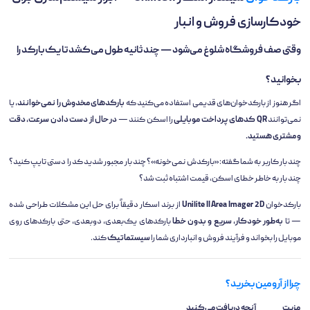
خودکارسازی فروش و انبار
وقتی صف فروشگاه شلوغ می‌شود — چند ثانیه طول می‌کشد تا یک بارکد را
بخوانید؟
اگر هنوز از بارکدخوان‌های قدیمی استفاده می‌کنید که
بارکدهای مخدوش را نمی‌خوانند
، یا
نمی‌توانند
QR کدهای پرداخت موبایلی
را اسکن کنند —
در حال از دست دادن سرعت، دقت
و مشتری هستید.
چند بار کاربر به شما گفته: «بارکدش نمی‌خونه»؟ چند بار مجبور شدید کد را دستی تایپ کنید؟
چند بار به خاطر خطای اسکن، قیمت اشتباه ثبت شد؟
بارکدخوان
Unilite II Area Imager 2D
از برند اسکار دقیقاً برای حل این مشکلات طراحی شده
— تا
به‌طور خودکار، سریع و بدون خطا
بارکدهای یک‌بعدی، دوبعدی، حتی بارکدهای روی
موبایل را بخواند و فرآیند فروش و انبارداری شما را
سیستماتیک
کند.
چرا از آرومین بخرید؟
مزیت
آنچه دریافت می‌کنید