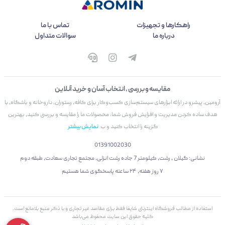
راهکارها و تجهیزات
تماس با ما
درباره ما
سوالات متداول
مقایسه و بررسی ، انتخاب آسان و خرید آنلاین
آرومین، پیشرو در ارائه ابزارهای سیستم‌سازی کسب‌وکار برای کافه، رستوران، داروخانه و باشگاه، با
هدف ساده کردن مدیریت و افزایش فروش شما. محصولات ما را مقایسه و بررسی کنید، بهترین
گزینه را انتخاب کنید و ب
نمایش بیشتر
01391002030
نشانی: گیلان ، رشت، کیلومتر 7 جاده رشت انزلی، مجتمع تجاری سعادت، طبقه دوم
۷ روز هفته، ۲۴ ساعته پاسخگوی شما هستیم
استفاده از مطالب فروشگاه اینترنتی شاپفا فقط برای مقاصد غیر تجاری و با ذکر منبع بلامانع است.
کليه حقوق اين سايت محفوظ می‌باشد