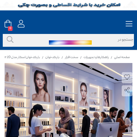
0
صفحه اصلی
راهکارها و تجهیزات
سخت افزار
بارکدخوان
بارکدخوان اسکار مدل Unilite II Area Imager 2D
/
/
/
/