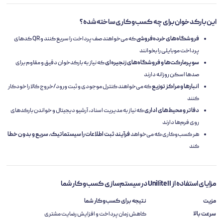
این بارکدخوان برای چه کسب‌وکاری ساخته شده؟
فروشگاه‌های خرده‌فروشی
که می‌خواهند صف پرداخت را سریع کنند و QR کدهای
پرداخت موبایلی را بخوانند
سوپرمارکت‌ها و فروشگاه‌های زنجیره‌ای
که نیاز به بارکدخوان دقیق و مقاوم برای
صدها اسکن روزانه دارند
انبارها و مراکز توزیع
که می‌خواهند کنترل موجودی و ثبت ورود/خروج کالا را خودکار
کنند
دفاتر و محیط‌های اداری
که نیاز به مدیریت اسناد، آرشیو دیجیتال و خواندن بارکدهای
روی فرم‌ها دارند
هر کسب‌وکاری که می‌خواهد
فرآیند ثبت اطلاعات را سیستماتیک، سریع و بدون خطا
کند
مزایای استفاده از Unilite II در سیستم‌سازی کسب‌وکار شما
مزیت
نتیجه برای کسب‌وکار شما
سرعت بالا
کاهش زمان پرداخت و افزایش رضایت مشتری