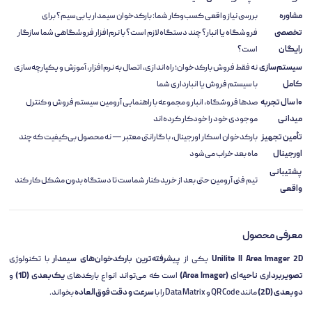
مشاوره
بررسی نیاز واقعی کسب‌وکار شما: بارکدخوان سیمدار یا بی‌سیم؟ برای
تخصصی
فروشگاه یا انبار؟ چند دستگاه لازم است؟ با نرم‌افزار فروشگاهی شما سازگار
رایگان
است؟
سیستم‌سازی
نه فقط فروش بارکدخوان؛ راه‌اندازی، اتصال به نرم‌افزار، آموزش و یکپارچه‌سازی
کامل
با سیستم فروش یا انبارداری شما
۱۰ سال تجربه
صدها فروشگاه، انبار و مجموعه با راهنمایی آرومین سیستم فروش و کنترل
میدانی
موجودی خود را خودکار کرده‌اند
تأمین تجهیز
بارکدخوان اسکار اورجینال، با گارانتی معتبر — نه محصول بی‌کیفیت که چند
اورجینال
ماه بعد خراب می‌شود
پشتیبانی
تیم فنی آرومین حتی بعد از خرید کنار شماست تا دستگاه بدون مشکل کار کند
واقعی
معرفی محصول
Unilite II Area Imager 2D
یکی از
پیشرفته‌ترین بارکدخوان‌های سیمدار
با تکنولوژی
تصویربرداری ناحیه‌ای (Area Imager)
است که می‌تواند انواع بارکدهای
یک‌بعدی (1D)
و
دوبعدی (2D)
مانند QR Code و Data Matrix را با
سرعت و دقت فوق‌العاده
بخواند.