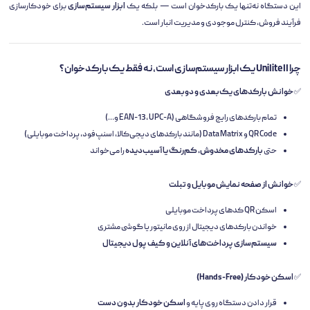
این دستگاه نه‌تنها یک بارکدخوان است — بلکه یک
ابزار سیستم‌سازی
برای خودکارسازی
فرآیند فروش، کنترل موجودی و مدیریت انبار است.
چرا Unilite II یک ابزار سیستم‌سازی است، نه فقط یک بارکدخوان؟
✅
خوانش بارکدهای یک‌بعدی و دوبعدی
تمام بارکدهای رایج فروشگاهی (EAN-13, UPC-A و…)
QR Code و Data Matrix (مانند بارکدهای دیجی‌کالا، اسنپ‌فود، پرداخت موبایلی)
حتی
بارکدهای مخدوش، کم‌رنگ یا آسیب‌دیده
را می‌خواند
✅
خوانش از صفحه نمایش موبایل و تبلت
اسکن QR کدهای پرداخت موبایلی
خواندن بارکدهای دیجیتال از روی مانیتور یا گوشی مشتری
سیستم‌سازی پرداخت‌های آنلاین و کیف پول دیجیتال
✅
اسکن خودکار (Hands-Free)
قرار دادن دستگاه روی پایه و
اسکن خودکار بدون دست