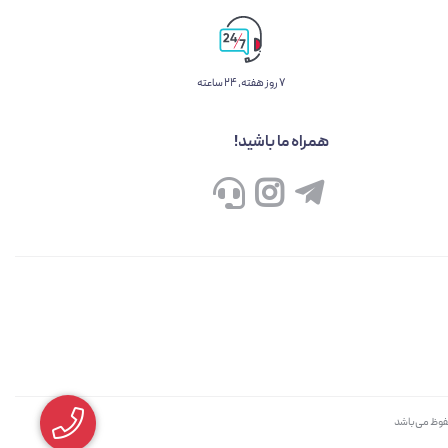
۷ روز ﻫﻔﺘﻪ، ۲۴ ﺳﺎﻋﺘﻪ
همراه ما باشید!
حفوظ می‌باشد