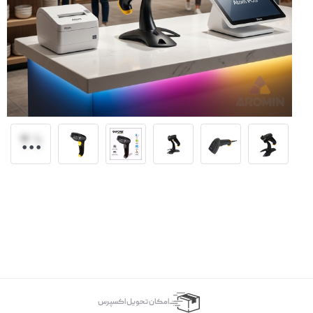
اﻣﮑﺎن ﺗﺤﻮﯾﻞ اﮐﺴﭙﺮس