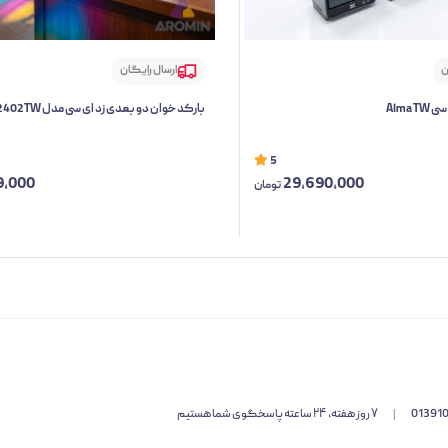
ن
ارسال رایگان
Alma 
بارکد خوان دو بعدی زد ای سی مدل 2402TW
5
9,000
29,690,000
تومان
01391
|
۷ روز هفته، ۲۴ ساعته پاسخگوی شما هستیم