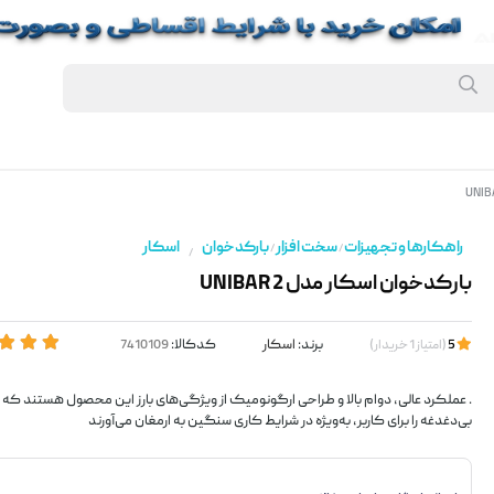
راهکارها و تجهیزات
سخت افزار
بارکدخوان
اسکار
/
/
/
بارکدخوان اسکار مدل UNIBAR 2
برند:
اسکار
کدکالا:
5
(
امتیاز
1
خریدار
)
. عملکرد عالی، دوام بالا و طراحی ارگونومیک از ویژگی‌های بارز این محصول هستند که
بی‌دغدغه را برای کاربر، به‌ویژه در شرایط کاری سنگین به ارمغان می‌آورند