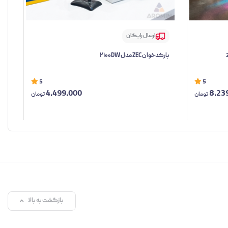
ارسال رایگان
بارکدخوان ZEC مدل ۲۱۰۰DW
بارکد
5
5
4,499,000
8,23
تومان
تومان
بازگشت به بالا