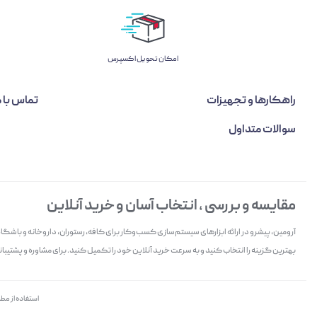
اﻣﮑﺎن ﺗﺤﻮﯾﻞ اﮐﺴﭙﺮس
راهکارها و تجهیزات
تماس با م
سوالات متداول
مقایسه و بررسی ، انتخاب آسان و خرید آنلاین
آرومین، پیشرو در ارائه ابزارهای سیستم‌سازی کسب‌وکار برای کافه، رستوران، داروخانه و باش
بهترین گزینه را انتخاب کنید و به سرعت خرید آنلاین خود را تکمیل کنید. برای مشاوره و پشتیبانی 
استفاده از مط