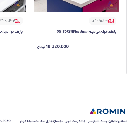
ارسال رایگان
ارسال رایگا
بارکد خوان بی سیم اسکار OS-60 CBR Plus
بارکدخوان زد ای سی TW
18,320,000
تومان
نشانی: گیلان ، رشت، کیلومتر 7 جاده رشت انزلی، مجتمع تجاری سعادت، طبقه دوم
|
002030