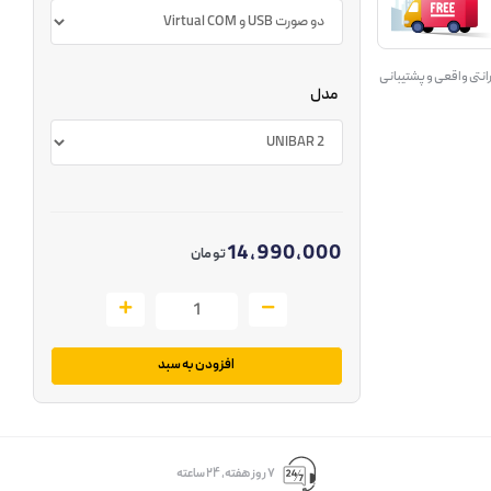
انتی واقعی و پشتیبانی
مدل
14,990,000
تومان
افزودن به سبد
۷ روز ﻫﻔﺘﻪ، ۲۴ ﺳﺎﻋﺘﻪ