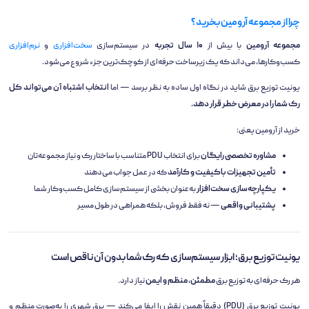
چرا از مجموعه آرومین بخرید؟
مجموعه آرومین
با بیش از
۱۰ سال تجربه
در سیستم‌سازی
سخت‌افزاری
و
نرم‌افزاری
کسب‌وکارها، می‌داند که یک زیرساخت حرفه‌ای از کوچک‌ترین جزء شروع می‌شود.
یونیت توزیع برق شاید در نگاه اول ساده به نظر برسد — اما
انتخاب اشتباه آن می‌تواند کل
رک شما را در معرض خطر قرار دهد.
خرید از آرومین یعنی:
مشاوره تخصصی رایگان
برای انتخاب PDU متناسب با ساختار رک و نیاز مجموعه‌تان
تأمین تجهیزات باکیفیت و کارآمد
که در عمل جواب می‌دهند
یکپارچه‌سازی سخت‌افزار
به‌عنوان بخشی از سیستم‌سازی کامل کسب‌وکار شما
پشتیبانی واقعی
— نه فقط فروش، بلکه همراهی در طول مسیر
یونیت توزیع برق؛ ابزار سیستم‌سازی که رک شما بدون آن ناقص است
هر رک حرفه‌ای به توزیع برق
مطمئن، منظم و ایمن
نیاز دارد.
یونیت توزیع برق (PDU) دقیقاً همین نقش را ایفا می‌کند — برق شهری را به‌صورت منظم و