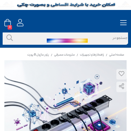
0
صفحه اصلی
راهکارها و تجهیزات
ملزومات مصرفی
پاور ماژول 8 پورت
/
/
/