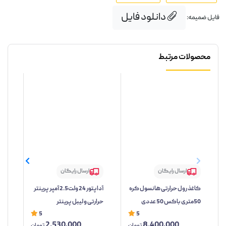
دانلود فایل
فایل ضمیمه:
محصولات مرتبط
ارسال رایگان
ارسال رایگان
کاغذ رول حرارتی هانسول کره
آداپتور 24 ولت2.5 آمپر پرینتر
50متری باکس 50 عددی
حرارتی و لیبل پرینتر
TP
5
5
2,530,000
8,400,000
تومان
تومان