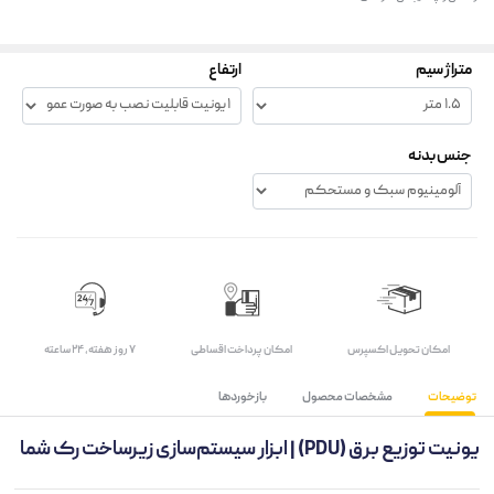
متراژ سیم
ارتفاع
جنس بدنه
اﻣﮑﺎن ﺗﺤﻮﯾﻞ اﮐﺴﭙﺮس
امکان پرداخت اقساطی
۷ روز ﻫﻔﺘﻪ، ۲۴ ﺳﺎﻋﺘﻪ
توضیحات
مشخصات محصول
بازخوردها
یونیت توزیع برق (PDU) | ابزار سیستم‌سازی زیرساخت رک شما