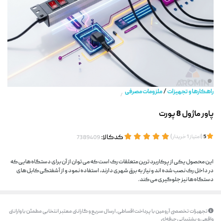
/
راهکارها و تجهیزات
ملزومات مصرفی
/
پاور ماژول 8 پورت
(
)
کدکالا:
5
امتیاز
1
خریدار
این محصول یکی از پرکاربرد ترین متعلقات رک است که می توان از آن برای دستگاه هایی که
در داخل رک نصب شده اند و نیاز به برق شهری دارند، استفاده نمود و از آشفتگی کابل های
دستگاه ها نیز جلوگیری می کند.
تجهیزات تخصصی آرومین با پرداخت اقساطی، ارسال سریع و گارانتی معتبر انتخابی مطمئن با وارانتی
واقعی و پشتیبانی حرفه‌ای