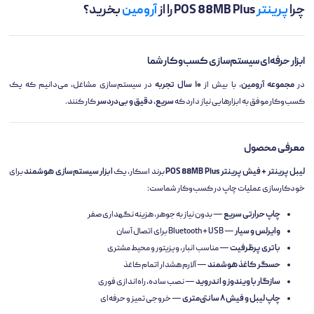
چرا
پرینتر
POS 88MB Plus را از
آرومین
بخرید؟
ابزار حرفه‌ای سیستم‌سازی کسب‌وکار شما
در
مجموعه آرومین
، با بیش از
۱۰ سال تجربه
در سیستم‌سازی مشاغل، می‌دانیم که یک
کسب‌وکار موفق به ابزارهایی نیاز دارد که
سریع، دقیق و بی‌دردسر
کار کنند.
معرفی محصول
لیبل پرینتر + فیش پرینتر POS 88MB Plus
برند اسکار، یک
ابزار سیستم‌سازی هوشمند
برای
خودکارسازی عملیات چاپ در کسب‌وکار شماست:
چاپ حرارتی سریع
— بدون نیاز به جوهر، هزینه نگهداری صفر
وایرلس و سیار
— Bluetooth + USB برای اتصال آسان
باتری پرظرفیت
— مناسب انبار، ویزیتور و محیط مشتری
حسگر کاغذ هوشمند
— آلارم هشدار اتمام کاغذ
سازگار با ویندوز و اندروید
— نصب ساده، راه‌اندازی فوری
چاپ لیبل و فیش ۸ سانتی‌متری
— خروجی تمیز و حرفه‌ای