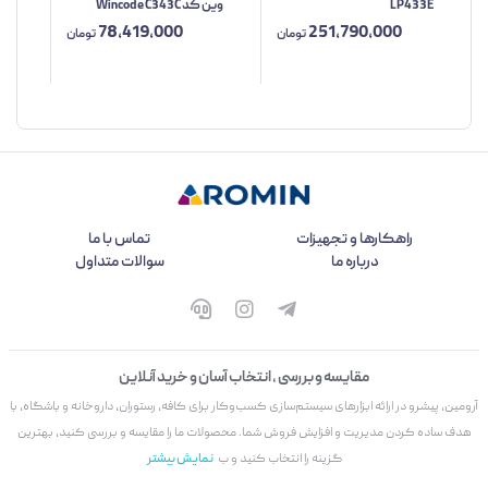
LP433E
وین کد Wincode C343C
2C
78,419,000
251,790,000
تومان
تومان
راهکارها و تجهیزات
تماس با ما
درباره ما
سوالات متداول
مقایسه و بررسی ، انتخاب آسان و خرید آنلاین
آرومین، پیشرو در ارائه ابزارهای سیستم‌سازی کسب‌وکار برای کافه، رستوران، داروخانه و باشگاه، با
هدف ساده کردن مدیریت و افزایش فروش شما. محصولات ما را مقایسه و بررسی کنید، بهترین
گزینه را انتخاب کنید و ب
نمایش بیشتر