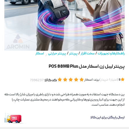
/
/
/
راهکارها و تجهیزات
سخت افزار
پرینتر
پرینتر حرارتی
اسکار
/
پرینتر لیبل زن اسکار مدل POS 88MB Plus
(
)
برند:
اسکار
کدکالا:
5
امتیاز
1
خریدار
ین دستگاه جهت استفاده به صورت همراه طراحی شده و دارای باطری با میزان شارژ بالا است که
از این جهت برای انبار و ویزیتورها و کاربرانی که میخواهند در محیط مشتری عملیات چاپ را
انجام دهند، مناسب است.
ارسال رایگان برای این کالا