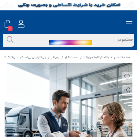
0
صفحه اصلی
راهکارها و تجهیزات
سخت افزار
پرینتر
پرینتر لیبل زن اسکار مدل POS 88MB Plus
/
/
/
/