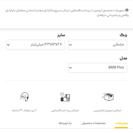
تجهیزات تخصصی آرومین با پرداخت اقساطی، ارسال سریع و گارانتی معتبر انتخابی مطمئن با وارانتی
واقعی و پشتیبانی حرفه‌ای
رنگ
سایز
مدل
اﻣﮑﺎن ﺗﺤﻮﯾﻞ اﮐﺴﭙﺮس
امکان پرداخت اقساطی
۷ روز ﻫﻔﺘﻪ، ۲۴ ﺳﺎﻋﺘﻪ
توضیحات
مشخصات محصول
بازخوردها