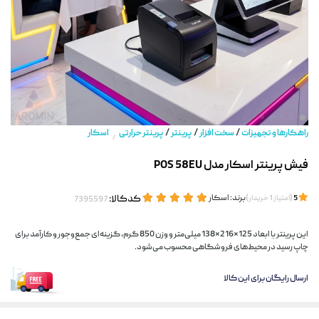
/
/
/
راهکارها و تجهیزات
سخت افزار
پرینتر
پرینتر حرارتی
اسکار
/
فیش پرینتر اسکار مدل POS 58EU
(
)
برند:
اسکار
کدکالا:
5
امتیاز
1
خریدار
این پرینتر با ابعاد 125×216×138 میلی‌متر و وزن 850 گرم، گزینه‌ای جمع‌وجور و کارآمد برای
چاپ رسید در محیط‌های فروشگاهی محسوب می‌شود.
ارسال رایگان برای این کالا