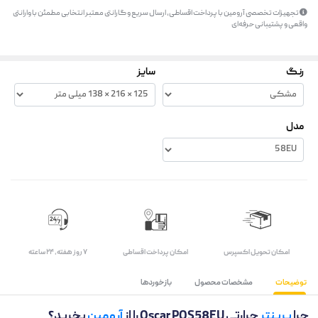
تجهیزات تخصصی آرومین با پرداخت اقساطی، ارسال سریع و گارانتی معتبر انتخابی مطمئن با وارانتی
واقعی و پشتیبانی حرفه‌ای
رنگ
سایز
مدل
اﻣﮑﺎن ﺗﺤﻮﯾﻞ اﮐﺴﭙﺮس
امکان پرداخت اقساطی
۷ روز ﻫﻔﺘﻪ، ۲۴ ﺳﺎﻋﺘﻪ
توضیحات
مشخصات محصول
بازخوردها
چرا
پرینتر
حرارتی Oscar POS58EU را از
آرومین
بخرید؟