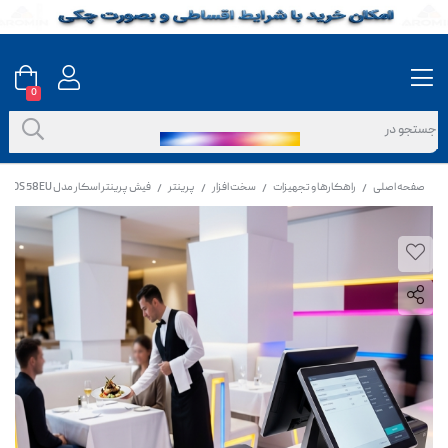
0
صفحه اصلی
راهکارها و تجهیزات
سخت افزار
پرینتر
فیش پرینتر اسکار مدل POS 58EU
/
/
/
/