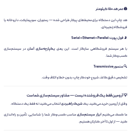
🖨️ عمر هد ۱۵۰ کیلومتر
هد چاپ این دستگاه برای محیط‌های پرکار طراحی شده — رستوران، سوپرمارکت، داروخانه یا
فروشگاه زنجیره‌ای.
📡 فول پورت: Serial + Ethernet + Parallel
با هر سیستم فروشگاهی سازگار است. این یعنی
یکپارچه‌سازی آسان
در سیستم‌سازی
کسب‌وکار شما.
🔍 سنسور Transmissive
تشخیص دقیق کاغذ، شروع خودکار چاپ، بدون خطا و اتلاف وقت.
💡 آرومین فقط یک فروشنده نیست — مشاور سیستم‌سازی شماست
وقتی از آرومین خرید می‌کنید، یک
شریک راهبردی
انتخاب می‌کنید؛ نه فقط یک دستگاه.
ما کمک می‌کنیم
ابزار سیستم‌سازی
مناسب کسب‌وکار شما را شناسایی، تأمین و راه‌اندازی
کنید — از اول تا آخر، کنارتان هستیم.