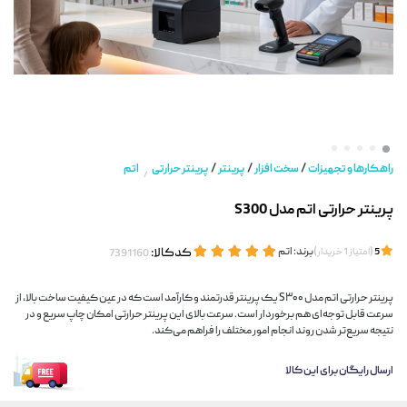
/
/
/
راهکارها و تجهیزات
سخت افزار
پرینتر
پرینتر حرارتی
اتم
/
پرینتر حرارتی اتم مدل S300
(
)
برند:
اتم
کدکالا:
5
امتیاز
1
خریدار
پرینتر حرارتی اتم مدل S۳۰۰ یک پرینتر قدرتمند و کارآمد است که در عین کیفیت ساخت بالا، از
سرعت قابل توجه‌ای هم برخوردار است. سرعت بالای این پرینتر حرارتی امکان چاپ سریع و در
نتیجه سریع‌تر شدن روند انجام امور مختلف را فراهم می‌کند.
ارسال رایگان برای این کالا