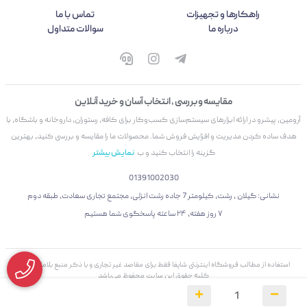
راهکارها و تجهیزات
تماس با ما
درباره ما
سوالات متداول
مقایسه و بررسی ، انتخاب آسان و خرید آنلاین
آرومین، پیشرو در ارائه ابزارهای سیستم‌سازی کسب‌وکار برای کافه، رستوران، داروخانه و باشگاه، با
هدف ساده کردن مدیریت و افزایش فروش شما. محصولات ما را مقایسه و بررسی کنید، بهترین
گزینه را انتخاب کنید و ب
نمایش بیشتر
01391002030
نشانی: گیلان ، رشت، کیلومتر 7 جاده رشت انزلی، مجتمع تجاری سعادت، طبقه دوم
۷ روز هفته، ۲۴ ساعته پاسخگوی شما هستیم
استفاده از مطالب فروشگاه اینترنتی شاپفا فقط برای مقاصد غیر تجاری و با ذکر منبع بلامانع است.
کليه حقوق اين سايت محفوظ می‌باشد
فروشگاه ساخته شده با شاپفا