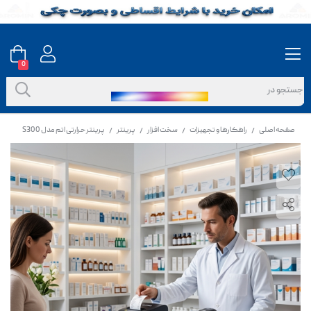
0
صفحه اصلی
راهکارها و تجهیزات
سخت افزار
پرینتر
پرینتر حرارتی اتم مدل S300
/
/
/
/