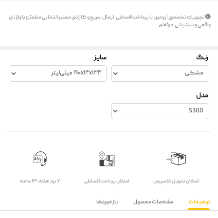
تجهیزات تخصصی آرومین با پرداخت اقساطی، ارسال سریع و گارانتی معتبر انتخابی مطمئن با وارانتی
واقعی و پشتیبانی حرفه‌ای
رنگ
سایز
مدل
اﻣﮑﺎن ﺗﺤﻮﯾﻞ اﮐﺴﭙﺮس
امکان پرداخت اقساطی
۷ روز ﻫﻔﺘﻪ، ۲۴ ﺳﺎﻋﺘﻪ
توضیحات
مشخصات محصول
بازخوردها