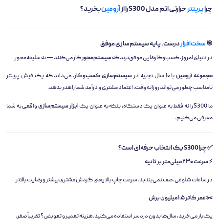
چرا
پرینتر
حرارتی اتم مدل S300 را از
آرومین
بخرید؟
🎯
سخت‌افزار
درست، پایه سیستم‌سازی موفق
در دنیای امروز، کسب‌وکارهایی موفق‌ترند که
سیستم‌محور
کار می‌کنند — نه سلیقه‌محور.
مجموعه آرومین
با ۱۰ سال تجربه در
سیستم‌سازی کسب‌وکار
، می‌داند که یک فیش پرینتر
نامناسب چطور می‌تواند روزانه وقت، اعتماد مشتری و درآمد شما را هدر بدهد.
ما S300 را نه فقط به عنوان یک دستگاه، بلکه به عنوان یک
ابزار سیستم‌سازی
واقعی به شما
معرفی می‌کنیم.
✅ چرا S300 یک انتخاب حرفه‌ای است؟
⚡ سرعت ۲۳۰ میلی‌متر بر ثانیه
در ساعات شلوغی، صف نمی‌بندید. سرعت چاپ بالا یعنی گردش مشتری بیشتر و رضایت بالاتر.
✂️ عمر کاتر ۱.۵ میلیون برش
یک‌بار می‌خرید، سال‌ها بدون دردسر استفاده می‌کنید. هزینه تعمیر و تعویض؟ تقریباً صفر.