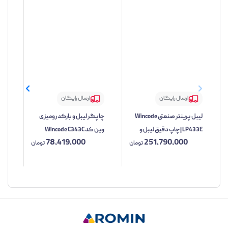
ارسال رایگان
ارسال رایگان
لیبل پرینتر صنعتی Wincode
چاپگر لیبل و بارکد رومیزی
LP433E | چاپ دقیق لیبل و
وین کد Wincode C343C
2C
78,419,000
251,790,000
بارکد با وضوح 600dpi
تومان
تومان