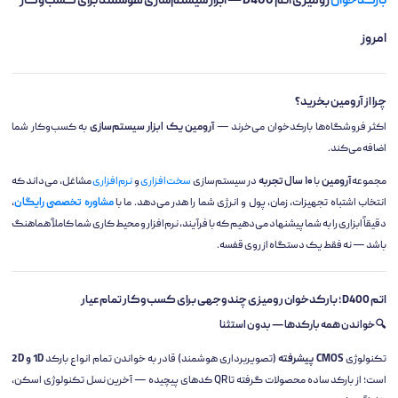
بارکدخوان
رومیزی اتم D400 — ابزار سیستم‌سازی هوشمند برای کسب‌وکار
امروز
چرا از آرومین بخرید؟
اکثر فروشگاه‌ها بارکدخوان می‌خرند —
آرومین یک ابزار سیستم‌سازی
به کسب‌وکار شما
اضافه می‌کند.
مجموعه
آرومین
با
۱۰ سال تجربه
در سیستم‌سازی
سخت‌افزاری
و
نرم‌افزاری
مشاغل، می‌داند که
انتخاب اشتباه تجهیزات، زمان، پول و انرژی شما را هدر می‌دهد. ما با
مشاوره تخصصی رایگان
،
دقیقاً ابزاری را به شما پیشنهاد می‌دهیم که با فرآیند، نرم‌افزار و محیط کاری شما کاملاً هماهنگ
باشد — نه فقط یک دستگاه از روی قفسه.
اتم D400؛ بارکدخوان رومیزی چندوجهی برای کسب‌وکار تمام‌عیار
🔍 خواندن همه بارکدها — بدون استثنا
تکنولوژی
CMOS پیشرفته
(تصویربرداری هوشمند) قادر به خواندن تمام انواع بارکد
1D و 2D
است؛ از بارکد ساده محصولات گرفته تا QR کدهای پیچیده — آخرین نسل تکنولوژی اسکن،