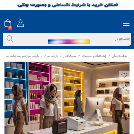
0
صفحه اصلی
راهکارها و تجهیزات
سخت افزار
بارکدخوان
بارکدخوان دوبعدی اتم مدل D400
/
/
/
/