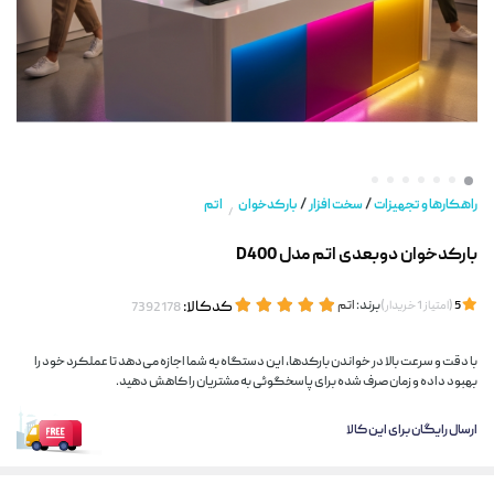
/
/
راهکارها و تجهیزات
سخت افزار
بارکدخوان
اتم
/
بارکدخوان دوبعدی اتم مدل D400
(
)
برند:
اتم
کدکالا:
5
امتیاز
1
خریدار
با دقت و سرعت بالا در خواندن بارکدها، این دستگاه به شما اجازه می‌دهد تا عملکرد خود را
بهبود داده و زمان صرف شده برای پاسخگوئی به مشتریان را کاهش دهید.
ارسال رایگان برای این کالا