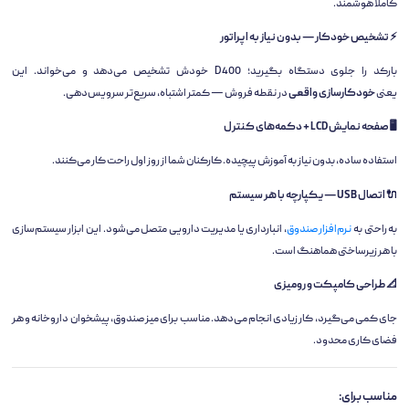
کاملاً هوشمند.
⚡ تشخیص خودکار — بدون نیاز به اپراتور
بارکد را جلوی دستگاه بگیرید؛ D400 خودش تشخیص می‌دهد و می‌خواند. این
یعنی
خودکارسازی واقعی
در نقطه فروش — کمتر اشتباه، سریع‌تر سرویس‌دهی.
🖥️ صفحه نمایش LCD + دکمه‌های کنترل
استفاده ساده، بدون نیاز به آموزش پیچیده. کارکنان شما از روز اول راحت کار می‌کنند.
🔌 اتصال USB — یکپارچه با هر سیستم
به راحتی به
نرم‌افزار صندوق
، انبارداری یا مدیریت دارویی متصل می‌شود. این ابزار سیستم‌سازی
با هر زیرساختی هماهنگ است.
📐 طراحی کامپکت و رومیزی
جای کمی می‌گیرد، کار زیادی انجام می‌دهد. مناسب برای میز صندوق، پیشخوان داروخانه و هر
فضای کاری محدود.
مناسب برای: