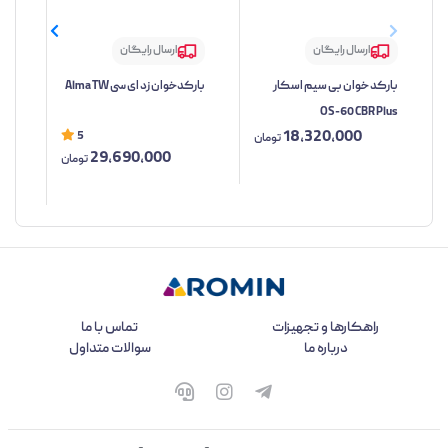
ارسال رایگان
ارسال رایگان
بارکد خوان بی سیم اسکار
بارکدخوان زد ای سی Alma TW
بار
OS-60 CBR Plus
مدل TW
18,320,000
5
تومان
29,690,000
تومان
راهکارها و تجهیزات
تماس با ما
درباره ما
سوالات متداول