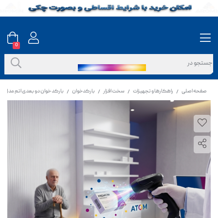
0
صفحه اصلی
راهکارها و تجهیزات
سخت افزار
بارکدخوان
بارکد خوان دو بعدی اتم مدل N101
/
/
/
/