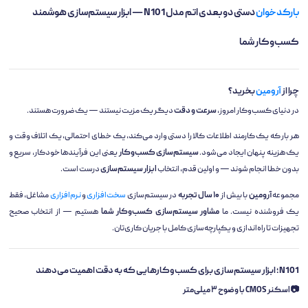
بارکدخوان
دستی دو بعدی اتم مدل N101 — ابزار سیستم‌سازی هوشمند
کسب‌وکار شما
چرا از
آرومین
بخرید؟
در دنیای کسب‌وکار امروز،
سرعت و دقت
دیگر یک مزیت نیستند — یک ضرورت هستند.
هر بار که یک کارمند اطلاعات کالا را دستی وارد می‌کند، یک خطای احتمالی، یک اتلاف وقت و
یک هزینه پنهان ایجاد می‌شود.
سیستم‌سازی کسب‌وکار
یعنی این فرآیندها خودکار، سریع و
بدون خطا انجام شوند — و اولین قدم، انتخاب
ابزار سیستم‌سازی
درست است.
مجموعه
آرومین
با بیش از
۱۰ سال تجربه
در سیستم‌سازی
سخت‌افزاری
و
نرم‌افزاری
مشاغل، فقط
یک فروشنده نیست. ما
مشاور سیستم‌سازی کسب‌وکار شما
هستیم — از انتخاب صحیح
تجهیزات تا راه‌اندازی و یکپارچه‌سازی کامل با جریان کاری‌تان.
N101؛ ابزار سیستم‌سازی برای کسب‌وکارهایی که به دقت اهمیت می‌دهند
📷 اسکنر CMOS با وضوح ۳ میلی‌متر