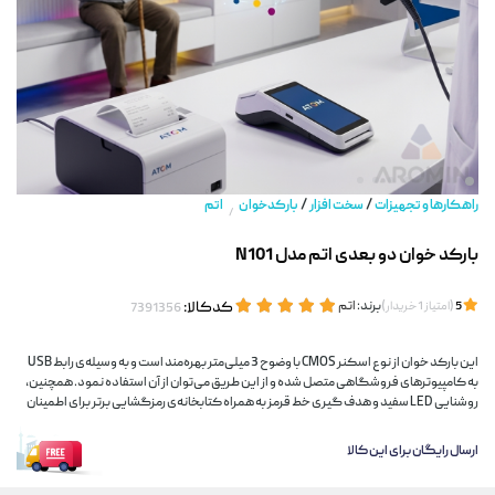
/
/
راهکارها و تجهیزات
سخت افزار
بارکدخوان
اتم
/
بارکد خوان دو بعدی اتم مدل N101
(
)
برند:
اتم
کدکالا:
5
امتیاز
1
خریدار
این بارکد خوان از نوع اسکنر CMOS با وضوح 3 میلی‌متر بهره‌مند است و به وسیله‌ی رابط USB
به کامپیوترهای فروشگاهی متصل شده و از این طریق می‌توان از آن استفاده نمود. همچنین،
روشنایی LED سفید و هدف گیری خط قرمز به همراه کتابخانه‌ی رمزگشایی برتر برای اطمینان
ارسال رایگان برای این کالا