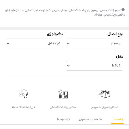
تجهیزات تخصصی آرومین با پرداخت اقساطی، ارسال سریع و گارانتی معتبر انتخابی مطمئن با وارانتی
واقعی و پشتیبانی حرفه‌ای
نوع اتصال
تکنولوژی
مدل
اﻣﮑﺎن ﺗﺤﻮﯾﻞ اﮐﺴﭙﺮس
امکان پرداخت اقساطی
۷ روز ﻫﻔﺘﻪ، ۲۴ ﺳﺎﻋﺘﻪ
توضیحات
مشخصات محصول
بازخوردها