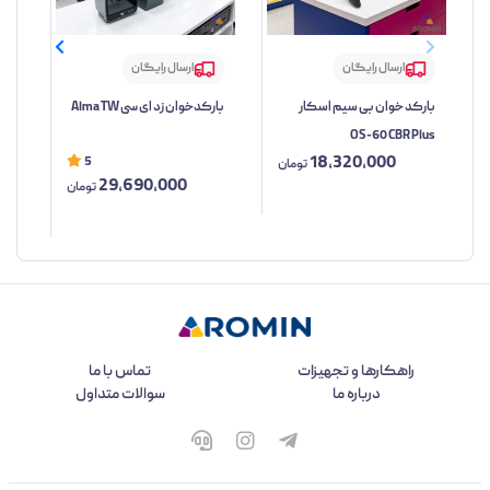
ارسال رایگان
ارسال رایگان
بارکد خوان بی سیم اسکار
بارکدخوان زد ای سی Alma TW
بار
OS-60 CBR Plus
مدل TW
18,320,000
5
تومان
29,690,000
تومان
راهکارها و تجهیزات
تماس با ما
درباره ما
سوالات متداول