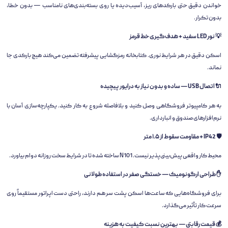
خواندن دقیق حتی بارکدهای ریز، آسیب‌دیده یا روی بسته‌بندی‌های نامناسب — بدون خطا،
بدون تکرار.
💡 نور LED سفید + هدف‌گیری خط قرمز
اسکن دقیق در هر شرایط نوری. کتابخانه رمزگشایی پیشرفته تضمین می‌کند هیچ بارکدی جا
نماند.
🔌 اتصال USB — ساده و بدون نیاز به درایور پیچیده
به هر کامپیوتر فروشگاهی وصل کنید و بلافاصله شروع به کار کنید. یکپارچه‌سازی آسان با
نرم‌افزارهای صندوق و انبارداری.
🛡️ IP42 + مقاومت سقوط از ۱.۵ متر
محیط کار واقعی پیش‌بینی‌پذیر نیست. N101 ساخته شده تا در شرایط سخت روزانه دوام بیاورد.
✋ طراحی ارگونومیک — خستگی صفر در استفاده طولانی
برای فروشگاه‌هایی که ساعت‌ها اسکن پشت سر هم دارند، راحتی دست اپراتور مستقیماً روی
سرعت کار تأثیر می‌گذارد.
💰 قیمت رقابتی — بهترین نسبت کیفیت به هزینه