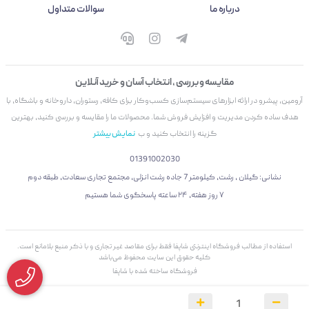
درباره ما
سوالات متداول
مقایسه و بررسی ، انتخاب آسان و خرید آنلاین
آرومین، پیشرو در ارائه ابزارهای سیستم‌سازی کسب‌وکار برای کافه، رستوران، داروخانه و باشگاه، با
هدف ساده کردن مدیریت و افزایش فروش شما. محصولات ما را مقایسه و بررسی کنید، بهترین
گزینه را انتخاب کنید و ب
نمایش بیشتر
01391002030
نشانی: گیلان ، رشت، کیلومتر 7 جاده رشت انزلی، مجتمع تجاری سعادت، طبقه دوم
۷ روز هفته، ۲۴ ساعته پاسخگوی شما هستیم
استفاده از مطالب فروشگاه اینترنتی شاپفا فقط برای مقاصد غیر تجاری و با ذکر منبع بلامانع است.
کليه حقوق اين سايت محفوظ می‌باشد
فروشگاه ساخته شده با شاپفا