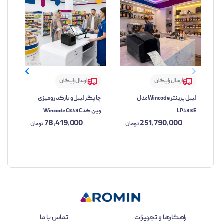
ارسال رایگان
ارسال رایگان
لیبل پرینتر Wincode مدل
چاپگر لیبل و بارکد رومیزی
LP433E
وین کد Wincode C343C
2C
78,419,000
251,790,000
تومان
تومان
راهکارها و تجهیزات
تماس با ما