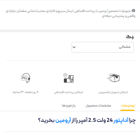
تجهیزات تخصصی آرومین با پرداخت اقساطی، ارسال سریع و گارانتی معتبر انتخابی مطمئن با وارانتی
واقعی و پشتیبانی حرفه‌ای
رنگ
اﻣﮑﺎن ﺗﺤﻮﯾﻞ اﮐﺴﭙﺮس
امکان پرداخت اقساطی
۷ روز ﻫﻔﺘﻪ، ۲۴ ﺳﺎﻋﺘﻪ
توضیحات
مشخصات محصول
بازخوردها
چرا
آداپتور
24 ولت 2.5 آمپر را از
آرومین
بخرید؟