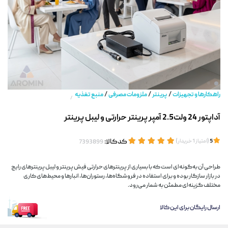
/
/
/
راهکارها و تجهیزات
پرینتر
ملزومات مصرفی
منبع تغذیه
/
آداپتور 24 ولت2.5 آمپر پرینتر حرارتی و لیبل پرینتر
(
)
کدکالا:
5
امتیاز
1
خریدار
طراحی آن به‌گونه‌ای است که با بسیاری از پرینترهای حرارتی فیش پرینتر و لیبل پرینترهای رایج
در بازار سازگار بوده و برای استفاده در فروشگاه‌ها، رستوران‌ها، انبارها و محیط‌های کاری
مختلف گزینه‌ای مطمئن به شمار می‌رود.
ارسال رایگان برای این کالا