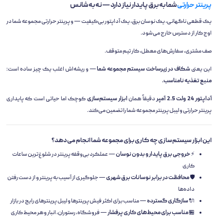
پرینتر حرارتی
شما به برق پایدار نیاز دارد — نه به شانس
یک قطعی ناگهانی، یک نوسان برق، یک آداپتور بی‌کیفیت — و پرینتر حرارتی مجموعه شما در
اوج کار از دسترس خارج می‌شود.
صف مشتری، سفارش‌های معطل، کار تیم متوقف.
این یعنی
شکاف در زیرساخت سیستم مجموعه شما
— و ریشه‌اش اغلب یک چیز ساده است:
منبع تغذیه نامناسب.
آداپتور 24 ولت 2.5 آمپر
دقیقاً همان
ابزار سیستم‌سازی
کوچک اما حیاتی است که پایداری
پرینتر حرارتی و لیبل پرینتر مجموعه شما را تضمین می‌کند.
این ابزار سیستم‌سازی چه کاری برای مجموعه شما انجام می‌دهد؟
⚡
خروجی برق پایدار و بدون نوسان
— عملکرد بی‌وقفه پرینتر در شلوغ‌ترین ساعات
کاری
🛡️
محافظت در برابر نوسانات برق شهری
— جلوگیری از آسیب به پرینتر و از دست رفتن
داده‌ها
🔌
سازگاری گسترده
— مناسب برای اکثر فیش پرینترها و لیبل پرینترهای رایج در بازار
🏪
مناسب برای محیط‌های کاری پرفشار
— فروشگاه، رستوران، انبار و هر محیط کاری