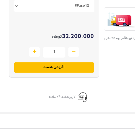
32,200,000
تومان
انتی واقعی و پشتیبانی
افزودن به سبد
۷ روز ﻫﻔﺘﻪ، ۲۴ ﺳﺎﻋﺘﻪ