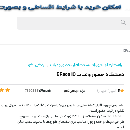
راهکارها و تجهیزات
سخت افزار
حضور و غیاب
زد‌کی‌تکو
/
/
/
دستگاه حضور و غیاب EFace10
برند:
زد‌کی‌تکو
کدکالا:
5
(
امتیاز
1
خریدار
)
تشخیص چهره: قابلیت شناسایی و تطبیق چهره با سرعت و دقت بالا، که مناسب برای بهبو
تقلب در ثبت حضور است.
کارت RFID: امکان استفاده از کارت‌های بدون تماس برای ثبت ورود و خروج.
طراحی سبک و جمع‌وجور: مناسب برای فضاهای کوچک با قابلیت نصب آسان.
قابلیت