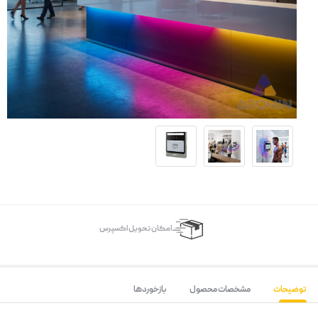
اﻣﮑﺎن ﺗﺤﻮﯾﻞ اﮐﺴﭙﺮس
توضیحات
مشخصات محصول
بازخوردها