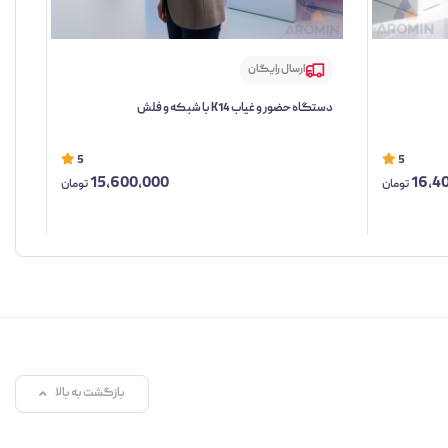
ارسال رایگان
دستگاه حضور و غیاب K14 با شبکه و فلش
دستگ
5
5
15,600,000
16,4
تومان
تومان
بازگشت به بالا