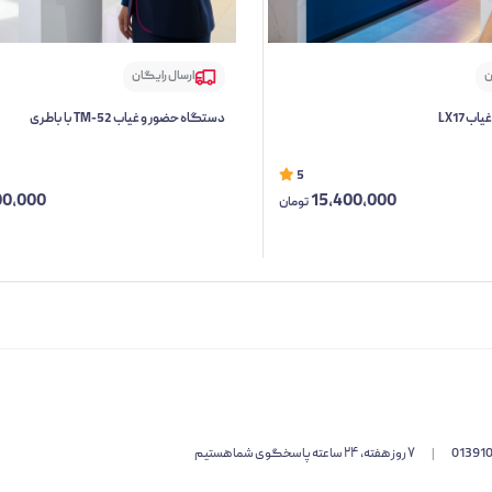
ن
ارسال رایگان
 LX17
دستگاه حضور و غیاب TM-52 با باطری
5
00,000
15,400,000
تومان
01391
|
۷ روز هفته، ۲۴ ساعته پاسخگوی شما هستیم