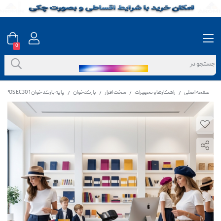
0
صفحه اصلی
راهکارها و تجهیزات
سخت افزار
بارکدخوان
پایه بارکد خوان E-POS EC301
/
/
/
/