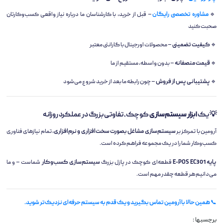
🔹
مشاوره تخصصی رایگان
– قبل از خرید، با کارشناسان ما درباره نیاز واقعی کسب‌وکارتان
صحبت کنید
🔹
کیفیت تضمینی
– محصولات اورجینال با گارانتی معتبر
🔹
قیمت منصفانه
– بدون واسطه، مستقیم از ما
🔹
پشتیبانی پس از فروش
– چون رابطه ما بعد از خرید شروع می‌شود
💡 یک
ابزار سیستم‌سازی
کوچک، تفاوتی بزرگ در عملکرد روزانه
آرومین با تمرکز بر
سیستم‌سازی مشاغل بصورت سخت‌افزاری و نرم‌افزاری
، تمام نیازهای فناوری
کسب‌وکار شما را در یک مجموعه فراهم کرده است.
پایه E-POS EC301
قطعه‌ای کوچک در پازل بزرگ
سیستم‌سازی کسب‌وکار
شماست – و ما
می‌دانیم هر قطعه چقدر مهم است.
📞
همین حالا با آرومین تماس بگیرید و یک قدم به سیستم حرفه‌ای نزدیک‌تر شوید.
برچسبها :