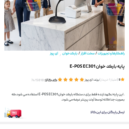
/
/
راهکارها و تجهیزات
سخت افزار
بارکدخوان
ای پوز
/
پایه بارکد خوان E-POS EC301
(
)
برند:
ای پوز
کدکالا:
5
امتیاز
1
خریدار
. این پایه نگهدارنده فقط برای دستگاه بارکد خوان E-POS EC301 استفاده می شود که
بصورت جداگانه توسط آوند پرینتر عرضه می شود.
ارسال رایگان برای این کالا