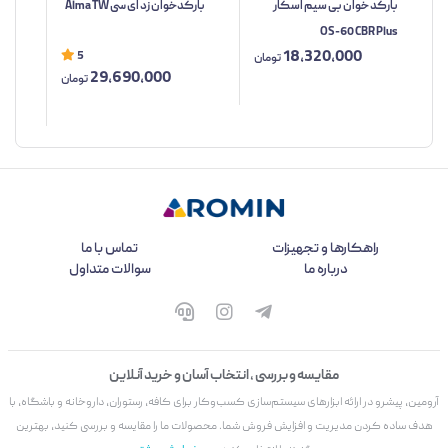
بارکد خوان بی سیم اسکار
بارکدخوان زد ای سی Alma TW
بار
OS-60 CBR Plus
مدل TW
18,320,000
5
تومان
29,690,000
تومان
راهکارها و تجهیزات
تماس با ما
درباره ما
سوالات متداول
مقایسه و بررسی ، انتخاب آسان و خرید آنلاین
آرومین، پیشرو در ارائه ابزارهای سیستم‌سازی کسب‌وکار برای کافه، رستوران، داروخانه و باشگاه، با
هدف ساده کردن مدیریت و افزایش فروش شما. محصولات ما را مقایسه و بررسی کنید، بهترین