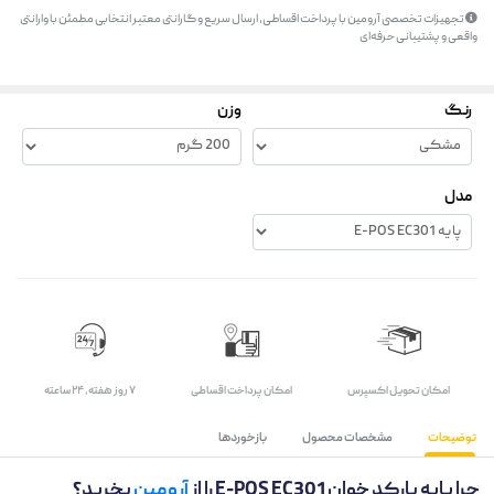
تجهیزات تخصصی آرومین با پرداخت اقساطی، ارسال سریع و گارانتی معتبر انتخابی مطمئن با وارانتی
واقعی و پشتیبانی حرفه‌ای
رنگ
وزن
مدل
اﻣﮑﺎن ﺗﺤﻮﯾﻞ اﮐﺴﭙﺮس
امکان پرداخت اقساطی
۷ روز ﻫﻔﺘﻪ، ۲۴ ﺳﺎﻋﺘﻪ
توضیحات
مشخصات محصول
بازخوردها
چرا پایه بارکد خوان E-POS EC301 را از
آرومین
بخرید؟