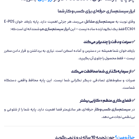
ابزار سیستم‌سازی حرفه‌ای برای کسب‌وکار شما
وقتی نوبت به
سیستم‌سازی مشاغل
می‌رسد، هر جزئی اهمیت دارد. پایه بارکد خوان E-POS
EC301 فقط یک نگهدارنده ساده نیست – این
ابزار سیستم‌سازی
هوشمندانه‌ای است که:
✅
سرعت و دقت را چندبرابر می‌کند
بارکدخوان شما همیشه در دسترس و آماده اسکن است. نیازی به برداشتن و قرار دادن مکرر
نیست – فقط محصول را جلوی آن بگیرید.
✅
از سرمایه‌گذاری شما محافظت می‌کند
ضربات و سقوط‌های تصادفی دیگر نگرانی شما نیست. این پایه محافظ واقعی دستگاه
شماست.
✅
فضای کاری منظم = کارایی بیشتر
در
سیستم‌سازی کسب‌وکار
حرفه‌ای، هر سانتی‌متر فضا اهمیت دارد. پایه شما را از شلوغی و
بی‌نظمی نجات می‌دهد.
چرا آرومین؟
چون تجربه 10 ساله دروغ نمی‌گوید