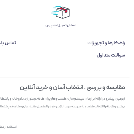
اﻣﮑﺎن ﺗﺤﻮﯾﻞ اﮐﺴﭙﺮس
راهکارها و تجهیزات
تماس با م
سوالات متداول
مقایسه و بررسی ، انتخاب آسان و خرید آنلاین
آرومین، پیشرو در ارائه ابزارهای سیستم‌سازی کسب‌وکار برای کافه، رستوران، داروخانه و باش
بهترین گزینه را انتخاب کنید و به سرعت خرید آنلاین خود را تکمیل کنید. برای مشاوره و پشتیبانی 
استفاده از مط