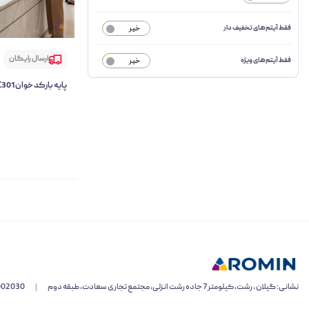
فقط آیتم‌های تخفیف دار
خیر
ارسال رایگان
فقط آیتم‌های ویژه
خیر
پایه بارکد خوان E-POS EC301
نشانی: گیلان ، رشت، کیلومتر 7 جاده رشت انزلی، مجتمع تجاری سعادت، طبقه دوم
|
002030