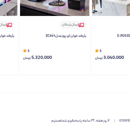
ارسال رایگان
ارسال
بارکد خوان ای پوز مدل EC301
بارکد خوان ای
5
5
5,320,000
3,040,000
تومان
تومان
01391
|
۷ روز هفته، ۲۴ ساعته پاسخگوی شما هستیم