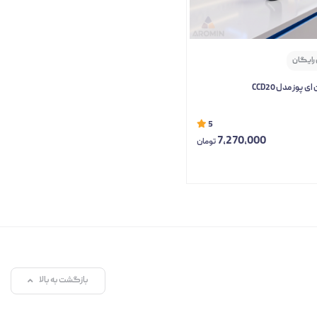
 رایگان
 پوز مدل CCD20
5
7,270,000
تومان
بازگشت به بالا