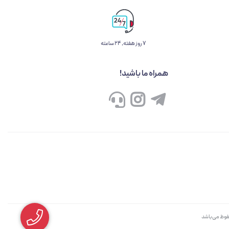
۷ روز ﻫﻔﺘﻪ، ۲۴ ﺳﺎﻋﺘﻪ
همراه ما باشید!
حفوظ می‌باشد