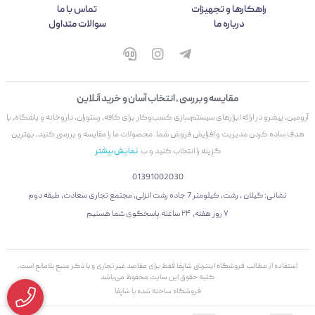
راهکارها و تجهیزات
تماس با ما
درباره ما
سوالات متداول
مقایسه و بررسی ، انتخاب آسان و خرید آنلاین
آرومین، پیشرو در ارائه ابزارهای سیستم‌سازی کسب‌وکار برای کافه، رستوران، داروخانه و باشگاه، با
هدف ساده کردن مدیریت و افزایش فروش شما. محصولات ما را مقایسه و بررسی کنید، بهترین
گزینه را انتخاب کنید و ب
نمایش بیشتر
01391002030
نشانی: گیلان ، رشت، کیلومتر 7 جاده رشت انزلی، مجتمع تجاری سعادت، طبقه دوم
۷ روز هفته، ۲۴ ساعته پاسخگوی شما هستیم
استفاده از مطالب فروشگاه اینترنتی شاپفا فقط برای مقاصد غیر تجاری و با ذکر منبع بلامانع است.
کليه حقوق اين سايت محفوظ می‌باشد
فروشگاه ساخته شده با شاپفا