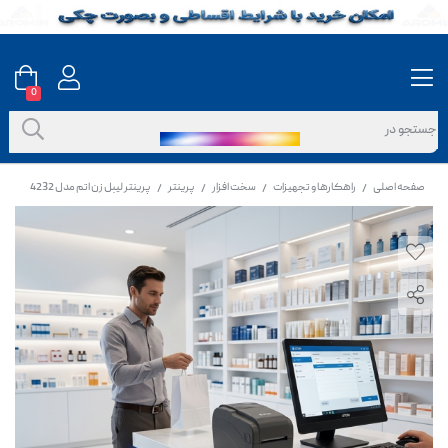
0
صفحه اصلی
راهکارها و تجهیزات
سخت افزار
پرینتر
پرینتر لیبل زن اتم مدل 4232
/
/
/
/