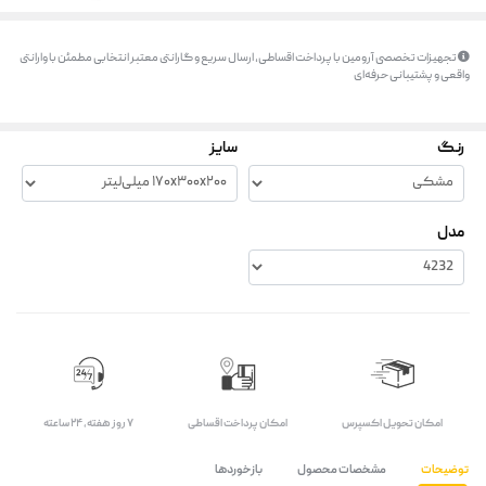
تجهیزات تخصصی آرومین با پرداخت اقساطی، ارسال سریع و گارانتی معتبر انتخابی مطمئن با وارانتی
واقعی و پشتیبانی حرفه‌ای
رنگ
سایز
مدل
اﻣﮑﺎن ﺗﺤﻮﯾﻞ اﮐﺴﭙﺮس
امکان پرداخت اقساطی
۷ روز ﻫﻔﺘﻪ، ۲۴ ﺳﺎﻋﺘﻪ
توضیحات
مشخصات محصول
بازخوردها