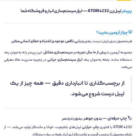
پرینتر
لیبل‌زن ATOM 4232 — ابزار سیستم‌سازی انبار و فروشگاه شما
💡 چرا از آرومین بخرید؟
هر محصول بدون لیبل درست، یعنی
ردیابی ناقص، موجودی اشتباه و خطای انسانی مکرر.
مجموعه آرومین با
بیش از ۱۰ سال تجربه در سیستم‌سازی مشاغل
، این پرینتر را نه به‌عنوان یک
دستگاه ساده، بلکه به‌عنوان یک
ابزار سیستم‌سازی حیاتی
در زنجیره مدیریت کالا معرفی
می‌کند.
از برچسب‌گذاری تا انبارداری دقیق — همه چیز از یک
لیبل درست شروع می‌شود.
🏷️ چاپ حرفه‌ای — بدون جوهر، بدون دردسر
ATOM 4232 با فناوری
چاپ حرارتی
لیبل‌های باکیفیت، خوانا و ماندگار تولید می‌کند — از
بارکد محصول تا برچسب قیمت و علامت‌گذاری انبار، همه در یک دستگاه.