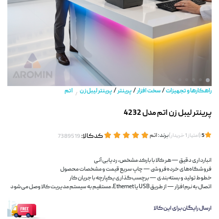
/
/
/
راهکارها و تجهیزات
سخت افزار
پرینتر
پرینتر لیبل زن
اتم
/
پرینتر لیبل زن اتم مدل 4232
(
)
برند:
اتم
کدکالا:
5
امتیاز
1
خریدار
انبارداری دقیق — هر کالا با بارکد مشخص، ردیابی آنی
فروشگاه‌های خرده‌فروشی — چاپ سریع قیمت و مشخصات محصول
خطوط تولید و بسته‌بندی — برچسب‌گذاری یکپارچه با جریان کار
اتصال به نرم‌افزار — از طریق USB یا Ethernet، مستقیم به سیستم مدیریت کالا وصل می‌شود
ارسال رایگان برای این کالا