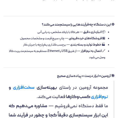
⚙️ این دستگاه چه فرآیندهایی را سیستم‌مند می‌کند؟
📦
انبارداری دقیق
— هر کالا با بارکد مشخص، ردیابی آنی
🏪
فروشگاه‌های خرده‌فروشی
— چاپ سریع قیمت و مشخصات محصول
🏭
خطوط تولید و بسته‌بندی
— برچسب‌گذاری یکپارچه با جریان کار
🔗
اتصال به نرم‌افزار
— از طریق USB یا Ethernet، مستقیم به سیستم مدیریت کالا
وصل می‌شود
🎯 آرومین = ابزار درست + پیاده‌سازی صحیح
مجموعه آرومین در راستای
بهینه‌سازی
سخت‌افزاری
و
نرم‌افزاری
کسب‌وکارها
فعالیت می‌کند.
ما فقط دستگاه نمی‌فروشیم —
مشاوره می‌دهیم که
این ابزار سیستم‌سازی دقیقاً کجا و چطور در فرآیند شما