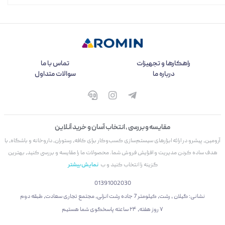
راهکارها و تجهیزات
تماس با ما
درباره ما
سوالات متداول
مقایسه و بررسی ، انتخاب آسان و خرید آنلاین
آرومین، پیشرو در ارائه ابزارهای سیستم‌سازی کسب‌وکار برای کافه، رستوران، داروخانه و باشگاه، با
هدف ساده کردن مدیریت و افزایش فروش شما. محصولات ما را مقایسه و بررسی کنید، بهترین
گزینه را انتخاب کنید و ب
نمایش بیشتر
01391002030
نشانی: گیلان ، رشت، کیلومتر 7 جاده رشت انزلی، مجتمع تجاری سعادت، طبقه دوم
۷ روز هفته، ۲۴ ساعته پاسخگوی شما هستیم