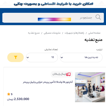
صفحه اصلی
راهکارها و تجهیزات
ملزومات مصرفی
منبع تغذیه
/
/
/
منبع تغذیه
ترتیب
تعداد نمایش
ارسال رایگان
آداپتور 24 ولت2.5 آمپر پرینتر حرارتی و لیبل پرینتر
5
2,530,000
تومان