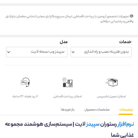
تجهیزات تخصصی آرومین با پرداخت اقساطی، ارسال سریع و گارانتی معتبر انتخابی مطمئن با وارانتی
واقعی و پشتیبانی حرفه‌ای
خدمات
مدل
اﻣﮑﺎن ﺗﺤﻮﯾﻞ اﮐﺴﭙﺮس
امکان پرداخت اقساطی
۷ روز ﻫﻔﺘﻪ، ۲۴ ﺳﺎﻋﺘﻪ
توضیحات
مشخصات محصول
بازخوردها
نرم‌افزار
رستوران
سپیدز
لایت | سیستم‌سازی هوشمند مجموعه
غذایی شما