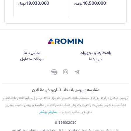
19,030,000
16,500,000
تومان
تومان
راهکارها و تجهیزات
تماس با ما
درباره ما
سوالات متداول
مقایسه و بررسی ، انتخاب آسان و خرید آنلاین
آرومین، پیشرو در ارائه ابزارهای سیستم‌سازی کسب‌وکار برای کافه، رستوران، داروخانه و باشگاه، با
هدف ساده کردن مدیریت و افزایش فروش شما. محصولات ما را مقایسه و بررسی کنید، بهترین
گزینه را انتخاب کنید و ب
نمایش بیشتر
01391002030
نشانی: گیلان ، رشت، کیلومتر 7 جاده رشت انزلی، مجتمع تجاری سعادت، طبقه دوم