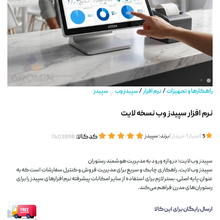
/
/
راهکارها و تجهیزات
نرم افزار
سپیدز وب
سپیدز
/
نرم افزار سپیدز وب نسخه لایت
(
)
برند:
سپیدز
کدکالا:
5
امتیاز
1
خریدار
سپیدز وب لایت؛ دروازه ورود به مدیریت هوشمند رستوران
سپیدز وب لایت، راهکاری چابک و سریع برای مدیریت فروش و کنترل سفارشات است که به
عنوان پایه اصلی، بستر لازم برای استفاده از سایر امکانات پیشرفته نرم‌افزارهای سپیدز را برای
رستوران‌های مدرن فراهم می‌کند.
ارسال رایگان برای این کالا