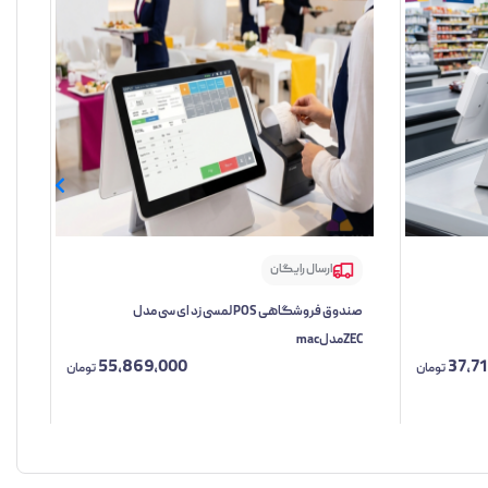
ارسال رایگان
صندوق فروشگاهی POS لمسی زد ای سی مدل
صندو
ZECمدلmac
55,869,000
37,7
تومان
تومان