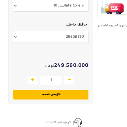
حافظه داخلی
انتی واقعی و پشتیبانی
249,560,000
تومان
افزودن به سبد
۷ روز ﻫﻔﺘﻪ، ۲۴ ﺳﺎﻋﺘﻪ