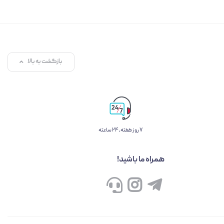
بازگشت به بالا
۷ روز ﻫﻔﺘﻪ، ۲۴ ﺳﺎﻋﺘﻪ
همراه ما باشید!