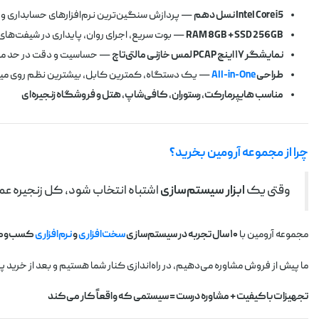
Intel Core i5 نسل دهم
— پردازش سنگین‌ترین نرم‌افزارهای حسابداری 
RAM 8GB + SSD 256GB
— بوت سریع، اجرای روان، پایداری در شیفت‌های
نمایشگر ۱۷ اینچ PCAP لمس خازنی مالتی‌تاچ
— حساسیت و دقت در حد موب
طراحی
All-in-One
— یک دستگاه، کمترین کابل، بیشترین نظم روی می
مناسب هایپرمارکت، رستوران، کافی‌شاپ، هتل و فروشگاه زنجیره‌ای
چرا از مجموعه آرومین بخرید؟
وقتی یک
ابزار سیستم‌سازی
اشتباه انتخاب شود، کل زنجیره عمل
مجموعه آرومین با
۱۰ سال تجربه در سیستم‌سازی
سخت‌افزاری
و
نرم‌افزاری
کسب‌وکا
ما پیش از فروش مشاوره می‌دهیم، در راه‌اندازی کنار شما هستیم و بعد از خرید پ
تجهیزات باکیفیت + مشاوره درست = سیستمی که واقعاً کار می‌کند