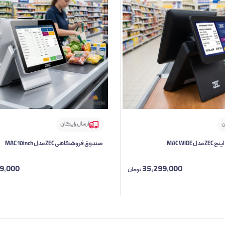
ن
ارسال رایگان
صندوق فروشگاهی ZEC مدل MAC 10inch
19,000
35,299,000
تومان