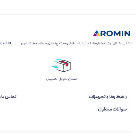
نشانی: گیلان ، رشت، کیلومتر 7 جاده رشت انزلی، مجتمع تجاری سعادت، طبقه دوم
|
002030
اﻣﮑﺎن ﺗﺤﻮﯾﻞ اﮐﺴﭙﺮس
راهکارها و تجهیزات
تماس با م
سوالات متداول