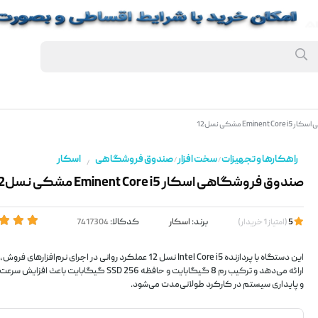
Emi مشکی نسل12
راهکارها و تجهیزات
سخت افزار
صندوق فروشگاهی
اسکار
/
/
/
صندوق فروشگاهی اسکار Eminent Core i5 مشکی نسل12
برند:
اسکار
کدکالا:
5
(
امتیاز
1
خریدار
)
این دستگاه با پردازنده Intel Core i5 نسل 12 عملکرد روانی در اجرای نرم‌ا
ارائه می‌دهد و ترکیب رم 8 گیگابایت و حافظه SSD 256 گیگابای
و پایداری سیستم در کارکرد طولانی‌مدت می‌شود.