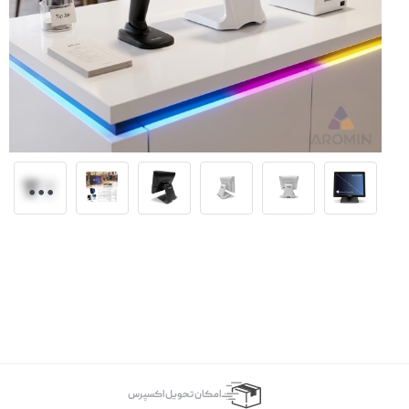
اﻣﮑﺎن ﺗﺤﻮﯾﻞ اﮐﺴﭙﺮس