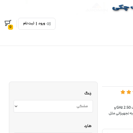
ورود
|
ثبت نام
0
رنگ
صندوق فروشگاهی اسکار دارای پردازنده (CPU) Intel® Core i5 3rd Gen 3210M با سرعت 2.50 GHz و
1xSerial,1xHDMI,1xVGA,1xM برای اتصال به تجهیزاتی مثل
هارد