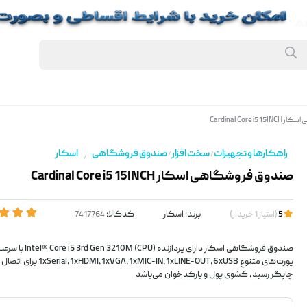
Cardinal Core
راهکارها و تجهیزات
سخت افزار
صندوق فروشگاهی
اسکار
/
/
/
صندوق فروشگاهی اسکار Cardinal Core i5 15INCH
برند:
اسکار
کدکالا:
5
(
امتیاز
1
خریدار
)
پورت‌های متنوع IC-IN,1xLINE-OUT,6xUSB
چاپگر رسید، کشوی پول و بارکدخوان می‌باشد