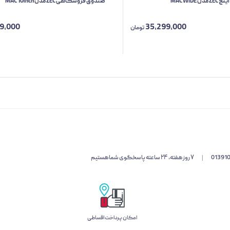
صندوق فروشگاهی ZEC مدل MAC 10inch
19,000
35,299,000
تومان
01391
|
۷ روز هفته، ۲۴ ساعته پاسخگوی شما هستیم
امکان پرداخت اقساطی