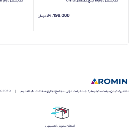
نمایشگر دوم 10 اینچ ZEC مدل ONYX
نمایشگر دوم ۱۲ اینچ ZEC مدل MAC WIDE
34,199,000
تومان
نشانی: گیلان ، رشت، کیلومتر 7 جاده رشت انزلی، مجتمع تجاری سعادت، طبقه دوم
|
002030
اﻣﮑﺎن ﺗﺤﻮﯾﻞ اﮐﺴﭙﺮس