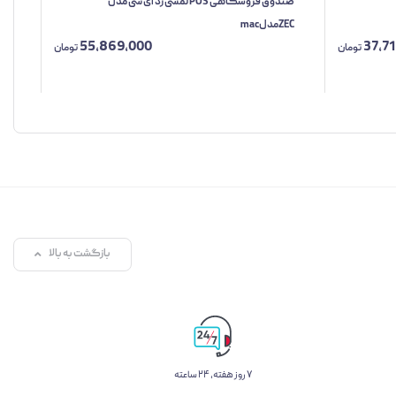
صندوق فروشگاهی POS لمسی زد ای سی مدل
صندو
ZECمدلmac
55,869,000
37,7
تومان
تومان
بازگشت به بالا
۷ روز ﻫﻔﺘﻪ، ۲۴ ﺳﺎﻋﺘﻪ