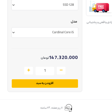
مدل
انتی واقعی و پشتیبانی
147,320,000
تومان
افزودن به سبد
۷ روز ﻫﻔﺘﻪ، ۲۴ ﺳﺎﻋﺘﻪ