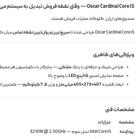
Oscar Cardinal Core i5 — وقتی نقطه فروش تبدیل به سیستم می‌شود
صندوق‌های ارزان، گلوگاه عملیات فروش هستند.
Oscar Cardinal Core i5 طراحی شده تا
سریع‌ترین و روان‌ترین نقطه تماس
میان کس
ویژگی‌های ظاهری
طراحی شیک و حرفه‌ای با رنگ
مشکی
— سازگار با دکوراسیون هر محیط 
صفحه نمایش لمسی
۱۵ اینچ LED
با وضوح بالا
ابعاد فشرده
407×273×405 میلی‌متر
و وزن
۶.۵ کیلوگرم
— کمترین اش
مشخصات فنی
مشخصه
جزئیات
پردازنده
Intel Core i5 نسل سوم — 3210M @ 2.50GHz