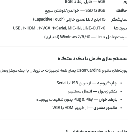
رم
4GB — قابل ارتقا تا 8GB
حافظه
SSD 128GB — خواندن/نوشتن سریع
نمایشگر
15 اینچ LED لمسی خازنی (Capacitive Touch)
پورت‌ها
6×USB، 1×HDMI، 1×VGA، 1×Serial، MIC-IN، LINE-OUT
سیستم‌عامل
Windows 7/8/10 — Linux (اختیاری)
سیستم‌سازی کامل با یک دستگاه
پورت‌های متنوع Oscar Cardinal یعنی همه تجهیزات جانبی‌تان به یک مرکز وصل می‌شوند:
چاپگر رسید
— از طریق USB یا Serial
کشوی پول
— اتصال مستقیم
بارکدخوان
— Plug & Play بدون تنظیمات پیچیده
مانیتور مشتری
— از طریق HDMI یا VGA