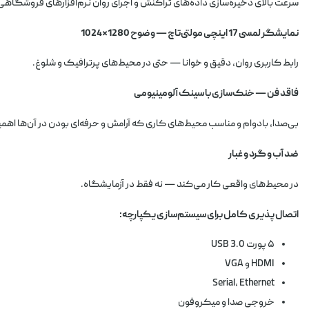
سرعت بالای ذخیره‌سازی داده‌های تراکنش و اجرای روان نرم‌افزارهای فروشگاهی
نمایشگر لمسی 17 اینچی مولتی‌تاچ — وضوح 1280×1024
رابط کاربری روان، دقیق و خوانا — حتی در محیط‌های پرترافیک و شلوغ.
فاقد فن — خنک‌سازی با سینک آلومینیومی
بی‌صدا، بادوام و مناسب محیط‌های کاری که آرامش و حرفه‌ای بودن در آن‌ها اهمی
ضد آب و گرد و غبار
در محیط‌های واقعی کار می‌کند — نه فقط در آزمایشگاه.
اتصال‌پذیری کامل برای سیستم‌سازی یکپارچه:
۵ پورت USB 3.0
HDMI و VGA
Serial، Ethernet
خروجی صدا و میکروفون