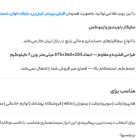
با این پورت‌ها می‌توانید به‌صورت همزمان
فیش‌پرینتر
،
لیبل‌زن
،
بارکدخوان
،
دستگ
سازگار با ویندوز و لینوکس
با انواع نرم‌افزارهای حسابداری و مالی رایج در بازار ایران کار می‌کند.
طراحی فشرده و مقاوم — ابعاد 205×340×375 میلی‌متر، وزن 7 کیلوگرم
حجم کم، استحکام بالا — فضای میز فروش شما را اشغال نمی‌کند.
مناسب برای
هایپرمارکت | سوپرمارکت | رستوران | کافه | فروشگاه پوشاک | لوازم خانگی | 
برای انتخاب درست‌ترین پیکربندی این ابزار سیستم‌سازی متناسب با کسب‌وکارتا
برچسبها :