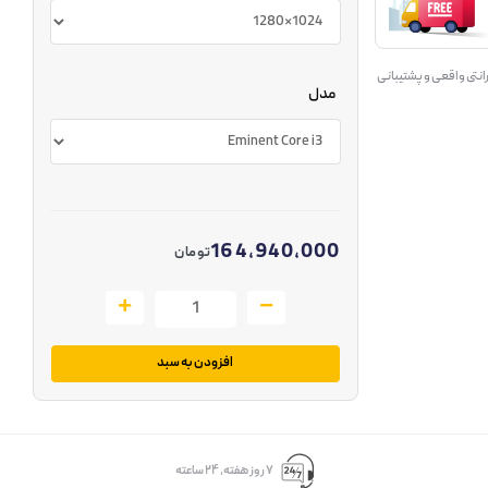
انتی واقعی و پشتیبانی
مدل
164,940,000
تومان
افزودن به سبد
۷ روز ﻫﻔﺘﻪ، ۲۴ ﺳﺎﻋﺘﻪ