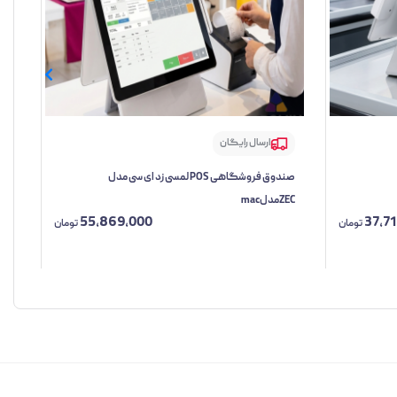
ارسال رایگان
صندوق فروشگاهی POS لمسی زد ای سی مدل
صندو
ZECمدلmac
55,869,000
37,7
تومان
تومان