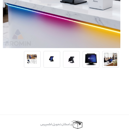
اﻣﮑﺎن ﺗﺤﻮﯾﻞ اﮐﺴﭙﺮس