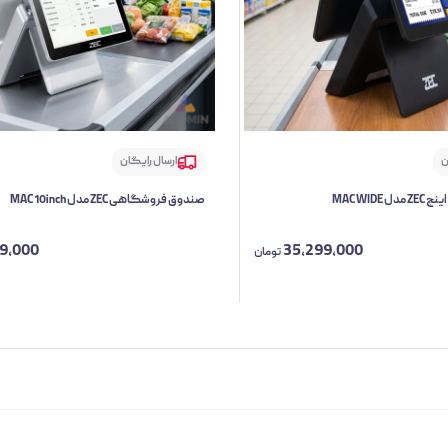
ن
ارسال رایگان
صندوق فروشگاهی ZEC مدل MAC 10inch
19,000
35,299,000
تومان