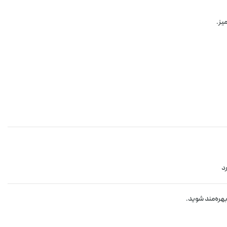
یز.
د
هره‌مند شوید.