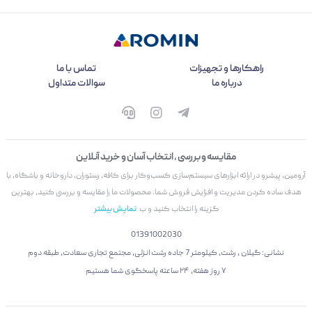
راهکارها و تجهیزات
تماس با ما
درباره ما
سوالات متداول
مقایسه و بررسی ، انتخاب آسان و خرید آنلاین
آرومین، پیشرو در ارائه ابزارهای سیستم‌سازی کسب‌وکار برای کافه، رستوران، داروخانه و باشگاه، با
هدف ساده کردن مدیریت و افزایش فروش شما. محصولات ما را مقایسه و بررسی کنید، بهترین
گزینه را انتخاب کنید و ب
نمایش بیشتر
01391002030
نشانی: گیلان ، رشت، کیلومتر 7 جاده رشت انزلی، مجتمع تجاری سعادت، طبقه دوم
۷ روز هفته، ۲۴ ساعته پاسخگوی شما هستیم