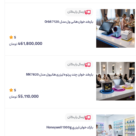
ارسال رایگان
بارکدخوان هانی ول مدل Orbit 7120
5
461,800,000
تومان
ارسال رایگان
بارکد خوان چند پرتوه لیزری هانیول مدل MK 7820
5
55,110,000
تومان
ارسال رایگان
باركدخوان ليزري Honeywell 1300g