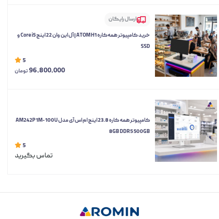
ارسال رایگان
خرید کامپیوتر همه‌کاره ATOM H1 | آل این وان 22 اینچ Core i5 و
SSD
5
96,800,000
تومان
کامپیوتر همه کاره 23.8 اینچ ام اس آی مدل AM242P 1M-100U
8GB DDR5 500GB
5
تماس بگیرید