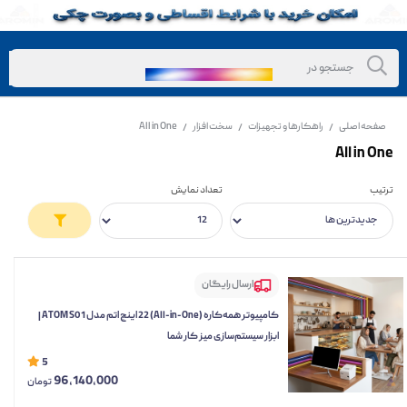
صفحه اصلی
راهکارها و تجهیزات
سخت افزار
All in One
/
/
/
All in One
ترتیب
تعداد نمایش
ارسال رایگان
کامپیوتر همه‌کاره (All-in-One) 22 اینچ اتم مدل ATOM S01 |
ابزار سیستم‌سازی میز کار شما
5
96,140,000
تومان