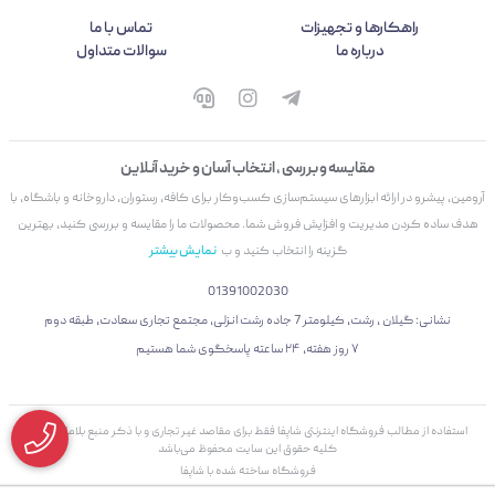
راهکارها و تجهیزات
تماس با ما
درباره ما
سوالات متداول
مقایسه و بررسی ، انتخاب آسان و خرید آنلاین
آرومین، پیشرو در ارائه ابزارهای سیستم‌سازی کسب‌وکار برای کافه، رستوران، داروخانه و باشگاه، با
هدف ساده کردن مدیریت و افزایش فروش شما. محصولات ما را مقایسه و بررسی کنید، بهترین
گزینه را انتخاب کنید و ب
نمایش بیشتر
01391002030
نشانی: گیلان ، رشت، کیلومتر 7 جاده رشت انزلی، مجتمع تجاری سعادت، طبقه دوم
۷ روز هفته، ۲۴ ساعته پاسخگوی شما هستیم
استفاده از مطالب فروشگاه اینترنتی شاپفا فقط برای مقاصد غیر تجاری و با ذکر منبع بلامانع است.
کليه حقوق اين سايت محفوظ می‌باشد
فروشگاه ساخته شده با شاپفا