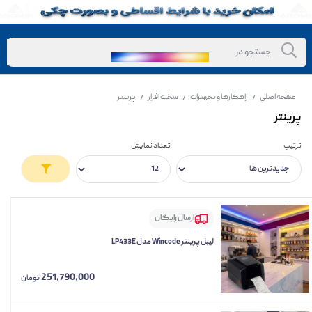
صفحه اصلی
راهکارها و تجهیزات
سخت افزار
پرینتر
/
/
/
پرینتر
ترتیب
تعداد نمایش
ارسال رایگان
لیبل پرینتر Wincode مدل LP433E
251,790,000
تومان