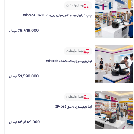
ارسال رایگان
چاپگر لیبل و بارکد رومیزی وین کد Wincode C343C
78,419,000
تومان
ارسال رایگان
لیبل پرینتر وینکد Wincode C342C
51,590,000
تومان
ارسال رایگان
لیبل پرینتر زد ای سی ZP403E
46,849,000
تومان