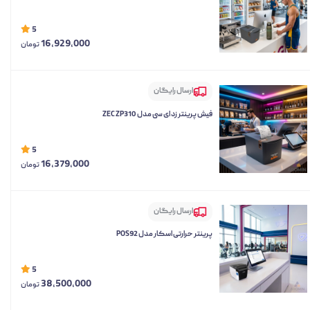
5
16,929,000
تومان
ارسال رایگان
فیش پرینتر زد ای سی مدل ZEC ZP310
5
16,379,000
تومان
ارسال رایگان
پرینتر حرارتی اسکار مدل POS92
5
38,500,000
تومان