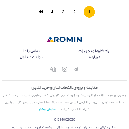
4
3
2
1
راهکارها و تجهیزات
تماس با ما
درباره ما
سوالات متداول
مقایسه و بررسی ، انتخاب آسان و خرید آنلاین
آرومین، پیشرو در ارائه ابزارهای سیستم‌سازی کسب‌وکار برای کافه، رستوران، داروخانه و باشگاه، با
هدف ساده کردن مدیریت و افزایش فروش شما. محصولات ما را مقایسه و بررسی کنید، بهترین
گزینه را انتخاب کنید و ب
نمایش بیشتر
01391002030
نشانی: گیلان ، رشت، کیلومتر 7 جاده رشت انزلی، مجتمع تجاری سعادت، طبقه دوم