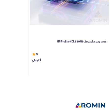
کیس سرور استوک HP ProLiant DL380 G9
5
1
تومان