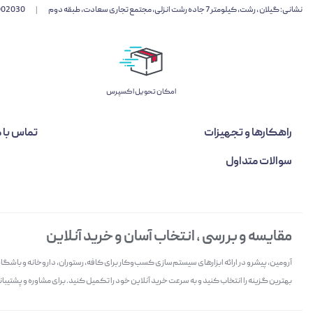
نشانی: گیلان ، رشت، کیلومتر 7 جاده رشت انزلی، مجتمع تجاری سعادت، طبقه دوم
|
002030
اﻣﮑﺎن ﺗﺤﻮﯾﻞ اﮐﺴﭙﺮس
راهکارها و تجهیزات
تماس با م
سوالات متداول
مقایسه و بررسی ، انتخاب آسان و خرید آنلاین
آرومین، پیشرو در ارائه ابزارهای سیستم‌سازی کسب‌وکار برای کافه، رستوران، داروخانه و باش
بهترین گزینه را انتخاب کنید و به سرعت خرید آنلاین خود را تکمیل کنید. برای مشاوره و پشتیبانی 