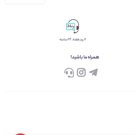
۷ روز ﻫﻔﺘﻪ، ۲۴ ﺳﺎﻋﺘﻪ
همراه ما باشید!