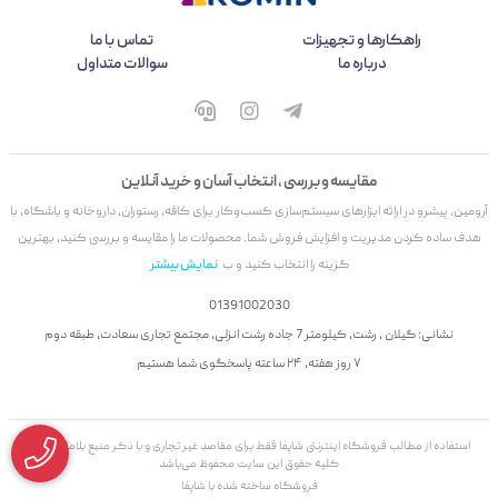
راهکارها و تجهیزات
تماس با ما
درباره ما
سوالات متداول
مقایسه و بررسی ، انتخاب آسان و خرید آنلاین
آرومین، پیشرو در ارائه ابزارهای سیستم‌سازی کسب‌وکار برای کافه، رستوران، داروخانه و باشگاه، با
هدف ساده کردن مدیریت و افزایش فروش شما. محصولات ما را مقایسه و بررسی کنید، بهترین
گزینه را انتخاب کنید و ب
نمایش بیشتر
01391002030
نشانی: گیلان ، رشت، کیلومتر 7 جاده رشت انزلی، مجتمع تجاری سعادت، طبقه دوم
۷ روز هفته، ۲۴ ساعته پاسخگوی شما هستیم
استفاده از مطالب فروشگاه اینترنتی شاپفا فقط برای مقاصد غیر تجاری و با ذکر منبع بلامانع است.
کليه حقوق اين سايت محفوظ می‌باشد
فروشگاه ساخته شده با شاپفا