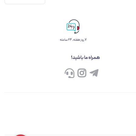
۷ روز ﻫﻔﺘﻪ، ۲۴ ﺳﺎﻋﺘﻪ
همراه ما باشید!