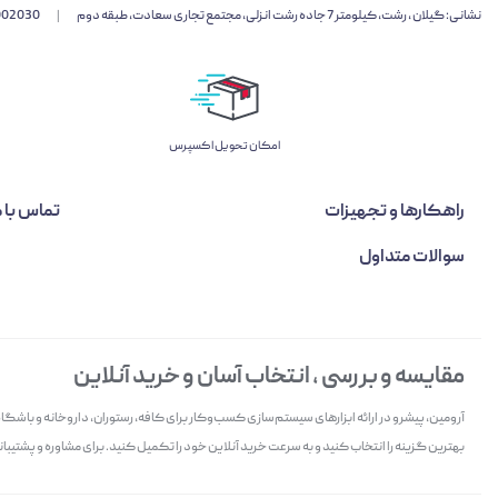
نشانی: گیلان ، رشت، کیلومتر 7 جاده رشت انزلی، مجتمع تجاری سعادت، طبقه دوم
|
002030
اﻣﮑﺎن ﺗﺤﻮﯾﻞ اﮐﺴﭙﺮس
راهکارها و تجهیزات
تماس با م
سوالات متداول
مقایسه و بررسی ، انتخاب آسان و خرید آنلاین
آرومین، پیشرو در ارائه ابزارهای سیستم‌سازی کسب‌وکار برای کافه، رستوران، داروخانه و باش
بهترین گزینه را انتخاب کنید و به سرعت خرید آنلاین خود را تکمیل کنید. برای مشاوره و پشتیبانی 