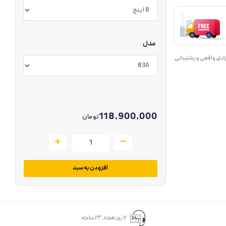
مدل
انتی واقعی و پشتیبانی
118,900,000
تومان
افزودن به سبد
۷ روز ﻫﻔﺘﻪ، ۲۴ ﺳﺎﻋﺘﻪ