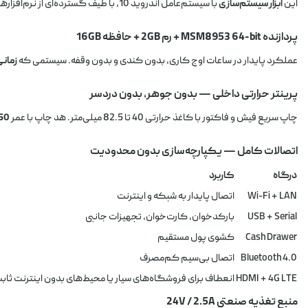
این
ابزار سیستم‌سازی
با سیستم‌عامل اندروید 10، با طیف گسترده‌ای از نرم‌افزارهای حسابداری، انبارداری و مدیریت فروش سازگار است. کسب‌وکار شما سیستم خودش را انتخاب می‌کند، نه برعکس.
پردازنده MSM8953 64-bit + رم 2GB + حافظه 16GB
عملکرد پایدار در ساعات اوج کاری، بدون کندی و بدون وقفه. سیستمی که
زمانی
پرینتر حرارتی داخلی — بدون جوهر، بدون دردسر
چاپ سریع فیش و فاکتور با کاغذ حرارتی 40 تا 82.5 میلی‌متر. هد چاپ با عمر
150 کیل
اتصالات کامل — یکپارچه‌سازی بدون محدودیت
درگاه
کاربرد
Wi-Fi + LAN
اتصال پایدار به شبکه و اینترنت
USB + Serial
بارکدخوان، کارت‌خوان، تجهیزات جانبی
Cash Drawer
کشوی پول مستقیم
Bluetooth 4.0
اتصال بی‌سیم کم‌مصرف
HDMI + 4G LTE
انعطاف برای فروشگاه‌های سیار یا محیط‌های بدون اینترنت ثاب
منبع تغذیه صنعتی 24V / 2.5A