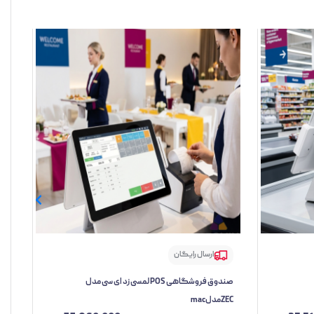
ارسال رایگان
صندوق فروشگاهی POS لمسی زد ای سی مدل
صندو
ZECمدلmac