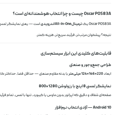
Oscar POS83A چیست و چرا انتخاب هوشمندانه‌ای است؟
Oscar POS83A یک
ترمینال All-In-One اندرویدی
است — یعنی نمایشگر لمسی، پ
نتیجه؟ پیشخوان مرتب‌تر، فرآیند سریع‌تر، هزینه کمتر.
قابلیت‌های کلیدی این ابزار سیستم‌سازی
طراحی جمع‌وجور و صنعتی
ابعاد
220×146×124 میلی‌متر
با بدنه مقاوم صنعتی — حداقل فضا، حداکثر کارای
نمایشگر لمسی 8 اینچ با رزولوشن 1280×800
صفحه‌ای شفاف و دقیق که اپراتور بدون ماوس یا کیبورد، تنها با لمس، تمام فر
Android 10 — آزادی انتخاب نرم‌افزار