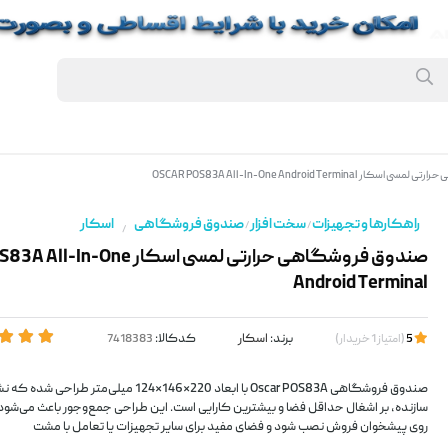
OSCAR POS83A All-In-One Android Termina
راهکارها و تجهیزات
سخت افزار
صندوق فروشگاهی
اسکار
/
/
/
صندوق فروشگاهی حرارتی لمسی اسکار ne
Android Terminal
برند:
اسکار
کدکالا:
5
(
امتیاز
1
خریدار
)
صندوق فروشگاهی Oscar POS83A با ابعاد 220×146×124 میلی‌
سازنده، بر اشغال حداقل فضا و بیشترین کارایی است. این طراحی جمع‌وجور باعث می‌شود 
روی پیشخوان فروش نصب شود و فضای مفید برای سایر تجهیزات یا تعامل با مشت