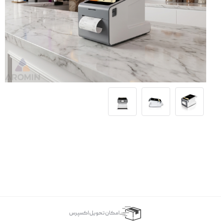
اﻣﮑﺎن ﺗﺤﻮﯾﻞ اﮐﺴﭙﺮس