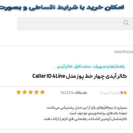
راهکارها و تجهیزات
سخت افزار
کالر آیدی
/
/
/
کالر آیدی چهار خط پوز مدل Caller ID 4Line
کدکالا:
5
(
امتیاز
1
خریدار
)
بسیاری از نرم‌افزارهای بازار از این مدل پشتیبانی می‌کنند
نمونه کدهای برنامه‌نویسی موجود است
کارشناسان آرومین آماده‌اند راهنمایی فنی لازم را ارائه دهند