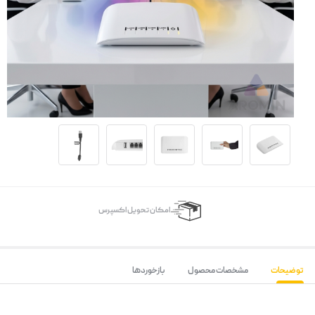
اﻣﮑﺎن ﺗﺤﻮﯾﻞ اﮐﺴﭙﺮس
توضیحات
مشخصات محصول
بازخوردها