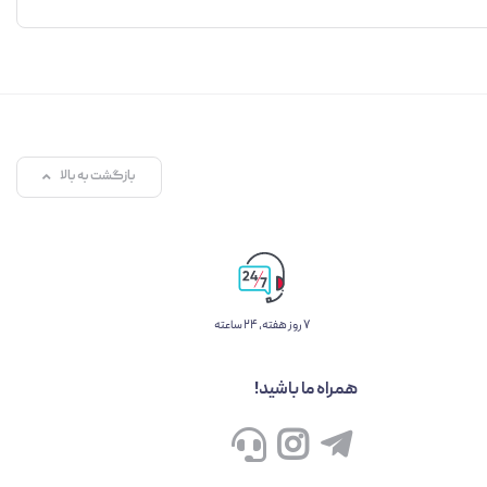
بازگشت به بالا
۷ روز ﻫﻔﺘﻪ، ۲۴ ﺳﺎﻋﺘﻪ
همراه ما باشید!