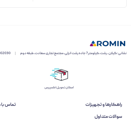
نشانی: گیلان ، رشت، کیلومتر 7 جاده رشت انزلی، مجتمع تجاری سعادت، طبقه دوم
|
002030
اﻣﮑﺎن ﺗﺤﻮﯾﻞ اﮐﺴﭙﺮس
راهکارها و تجهیزات
تماس با م
سوالات متداول