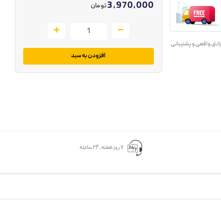
3,970,000
تومان
انتی واقعی و پشتیبانی
افزودن به سبد
۷ روز ﻫﻔﺘﻪ، ۲۴ ﺳﺎﻋﺘﻪ