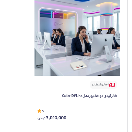
ارسال رایگان
کالر آیدی دو خط پوز مدل Caller ID ۲Line
5
3,010,000
تومان