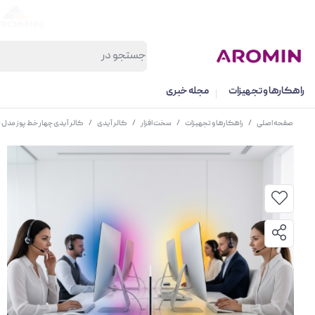
راهکارها و تجهیزات
مجله خبری
صفحه اصلی
/
راهکارها و تجهیزات
/
سخت افزار
/
کالر آیدی
/
کالر آیدی چهار خط پوز مدل Caller ID 4Line