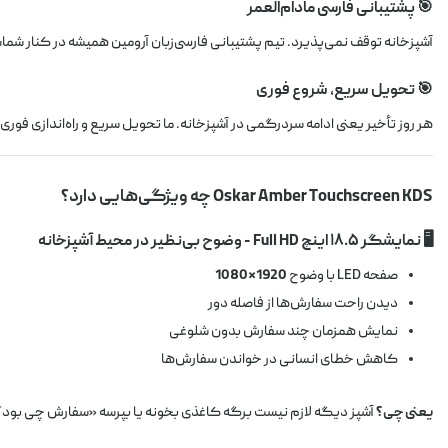
🎯 پشتیبانی فارسی مادام‌العمر
آشپزخانه توقف نمی‌پذیرد. تیم پشتیبانی فارسی‌زبان آرومین همیشه در کنار شما
🎯 تحویل سریع، شروع فوری
هر روز تأخیر یعنی ادامه سردرگمی در آشپزخانه. ما تحویل سریع و راه‌اندازی فوری
Oskar Amber Touchscreen KDS چه ویژگی‌هایی دارد؟
🖥️ نمایشگر ۱۸.۵ اینچ Full HD - وضوح بی‌نظیر در محیط آشپزخانه
صفحه LED با وضوح
1920×1080
دیدن راحت سفارش‌ها از فاصله دور
نمایش همزمان چند سفارش بدون شلوغی
کاهش خطای انسانی در خواندن سفارش‌ها
یعنی چی؟
آشپز دیگه لازم نیست برگه کاغذی بخونه یا بپرسه «سفارش چی بود؟