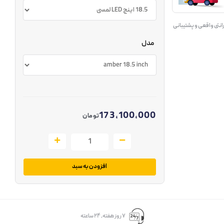
انتی واقعی و پشتیبانی
مدل
173,100,000
تومان
افزودن به سبد
۷ روز ﻫﻔﺘﻪ، ۲۴ ﺳﺎﻋﺘﻪ