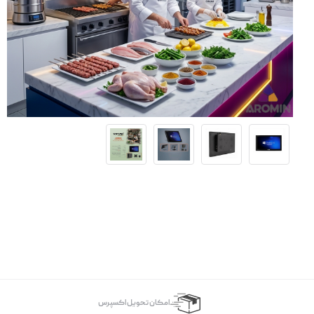
اﻣﮑﺎن ﺗﺤﻮﯾﻞ اﮐﺴﭙﺮس