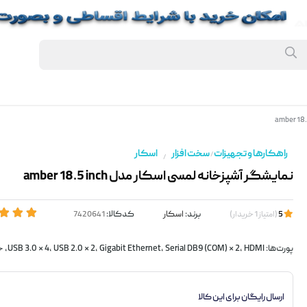
راهکارها و تجهیزات
سخت افزار
اسکار
/
/
نمایشگر آشپزخانه لمسی اسکار مدل amber 18.5 inch
برند:
اسکار
کدکالا:
5
(
امتیاز
1
خریدار
)
پورت‌ها: USB 3.0 × 4، USB 2.0 × 2، Gigabit Ethernet، Serial DB9 (COM) × 2، HDMI، خروجی صدا
ارسال رایگان برای این کالا