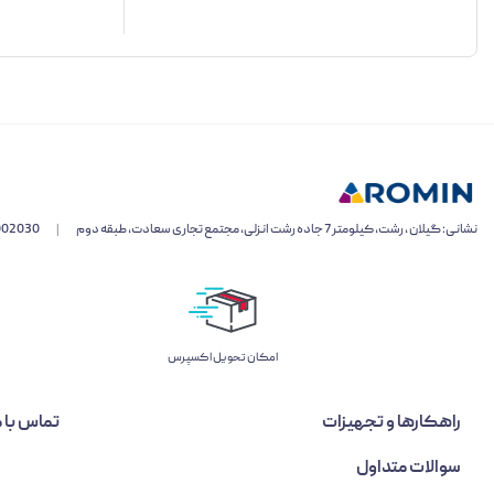
نشانی: گیلان ، رشت، کیلومتر 7 جاده رشت انزلی، مجتمع تجاری سعادت، طبقه دوم
|
002030
اﻣﮑﺎن ﺗﺤﻮﯾﻞ اﮐﺴﭙﺮس
راهکارها و تجهیزات
تماس با م
سوالات متداول