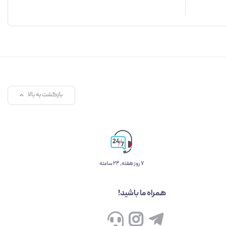
بازگشت به بالا
۷ روز ﻫﻔﺘﻪ، ۲۴ ﺳﺎﻋﺘﻪ
همراه ما باشید!