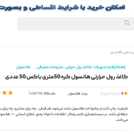
راهکارها و تجهیزات
کاغذ رول حرارتی
ملزومات مصرفی
هانسول
/
/
/
کاغذ رول حرارتی هانسول کره 50متری باکس 50 عددی
برند:
هانسول
کدکالا:
5
(
امتیاز
1
خریدار
)
کیفیت چاپ ثابت و یکنواخت هانسول باعث می‌شود هر فیش، چه برای مشتری چه برای بای
حرفه‌ای باشد. در سیستم‌سازی کسب‌وکار، اطلاعات ناخوانا یعنی خطای انسانی — هانس
می‌کند.