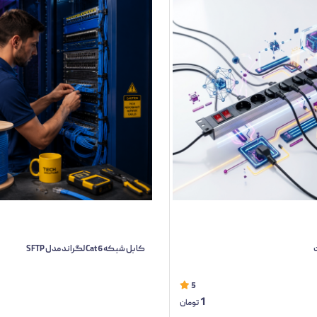
کابل شبکه Cat 6 لگراند مدل SFTP
5
1
تومان