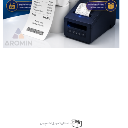
اﻣﮑﺎن ﺗﺤﻮﯾﻞ اﮐﺴﭙﺮس