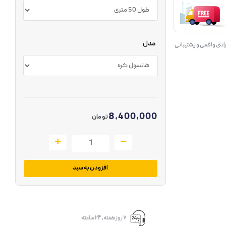
مدل
انتی واقعی و پشتیبانی
8,400,000
تومان
افزودن به سبد
۷ روز ﻫﻔﺘﻪ، ۲۴ ﺳﺎﻋﺘﻪ