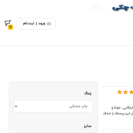
ورود
|
ثبت نام
0
رنگ
گانی، خوانا و
ول این ریسک را حذف
سایز