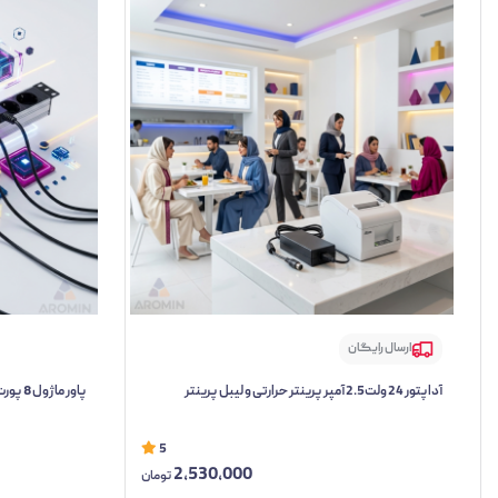
ارسال رایگان
آداپتور 24 ولت2.5 آمپر پرینتر حرارتی و لیبل پرینتر
پاور ماژول 8 پورت
5
2,530,000
تومان