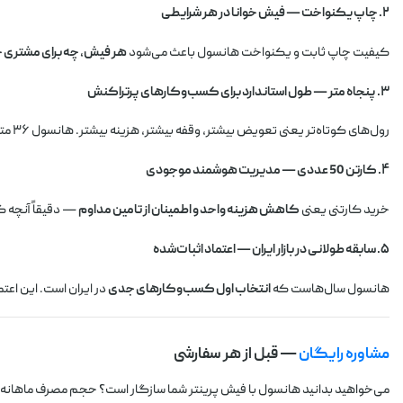
۲. چاپ یکنواخت — فیش خوانا در هر شرایطی
کیفیت چاپ ثابت و یکنواخت هانسول باعث می‌شود
هر فیش، چه برای مشتری چه 
۳. پنجاه متر — طول استاندارد برای کسب‌وکارهای پرتراکنش
رول‌های کوتاه‌تر یعنی تعویض بیشتر، وقفه بیشتر، هزینه بیشتر. هانسول ۳۶ متری
۴. کارتن 50 عددی — مدیریت هوشمند موجودی
خرید کارتنی یعنی
کاهش هزینه واحد و اطمینان از تامین مداوم
— دقیقاً آنچه 
۵. سابقه طولانی در بازار ایران — اعتماد اثبات‌شده
هانسول سال‌هاست که
انتخاب اول کسب‌وکارهای جدی
در ایران است. این اع
مشاوره رایگان
— قبل از هر سفارشی
می‌خواهید بدانید هانسول با فیش پرینتر شما سازگار است؟ حجم مصرف ماهانه شم