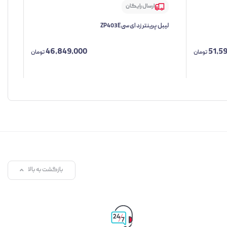
ارسال رایگان
لیبل پرینتر زد ای سی ZP403E
لیبل
46,849,000
51,5
تومان
تومان
بازگشت به بالا