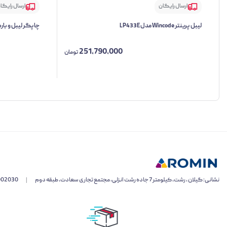
ارسال رایگان
ارسال رایگا
لیبل پرینتر Wincode مدل LP433E
چاپگر لیبل و بارکد روم
251,790,000
تومان
نشانی: گیلان ، رشت، کیلومتر 7 جاده رشت انزلی، مجتمع تجاری سعادت، طبقه دوم
|
002030