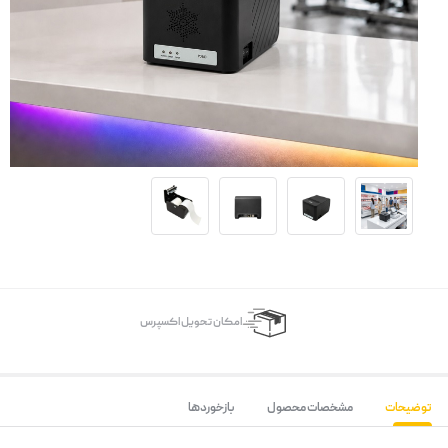
اﻣﮑﺎن ﺗﺤﻮﯾﻞ اﮐﺴﭙﺮس
توضیحات
مشخصات محصول
بازخوردها