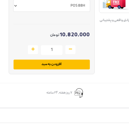
انتی واقعی و پشتیبانی
10,820,000
تومان
افزودن به سبد
۷ روز ﻫﻔﺘﻪ، ۲۴ ﺳﺎﻋﺘﻪ