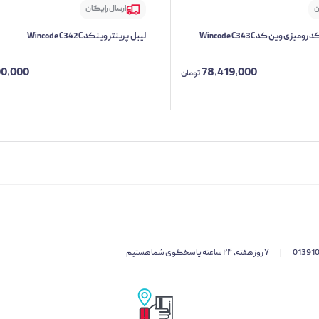
ن
ارسال رایگان
یزی وین کد Wincode C343C
لیبل پرینتر وینکد Wincode C342C
90,000
78,419,000
تومان
01391
|
۷ روز هفته، ۲۴ ساعته پاسخگوی شما هستیم