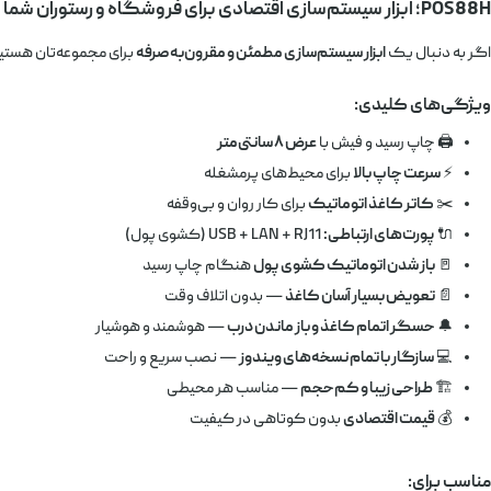
POS88H؛ ابزار سیستم‌سازی اقتصادی برای فروشگاه و رستوران شما
اگر به دنبال یک
ابزار سیستم‌سازی مطمئن و مقرون‌به‌صرفه
برای مجموعه‌تان هستی
ویژگی‌های کلیدی:
🖨️ چاپ رسید و فیش با
عرض ۸ سانتی‌متر
⚡
سرعت چاپ بالا
برای محیط‌های پرمشغله
✂️
کاتر کاغذ اتوماتیک
برای کار روان و بی‌وقفه
🔌
پورت‌های ارتباطی:
USB + LAN + RJ11 (کشوی پول)
🚪
باز شدن اتوماتیک کشوی پول
هنگام چاپ رسید
📄
تعویض بسیار آسان کاغذ
— بدون اتلاف وقت
🔔
حسگر اتمام کاغذ و باز ماندن درب
— هوشمند و هوشیار
💻
سازگار با تمام نسخه‌های ویندوز
— نصب سریع و راحت
🏗️
طراحی زیبا و کم‌حجم
— مناسب هر محیطی
💰
قیمت اقتصادی
بدون کوتاهی در کیفیت
مناسب برای: