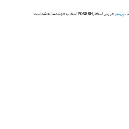
د،
پرینتر
حرارتی اسکار POS88H انتخاب هوشمندانه شماست.