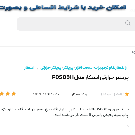
راهکارها و تجهیزات
سخت افزار
پرینتر
پرینتر حرارتی
اسکار
/
/
/
/
پرینتر حرارتی اسکار مدل POS 88H
برند:
اسکار
کدکالا:
5
(
امتیاز
1
خریدار
)
پرینتر حرارتی« POS88H »از برند اسکار، پرینتری اقتصادي و مقرون به صرفه با تک
چاپ رسید و فیش با عرض 8‌ سانت طراحی شده است.