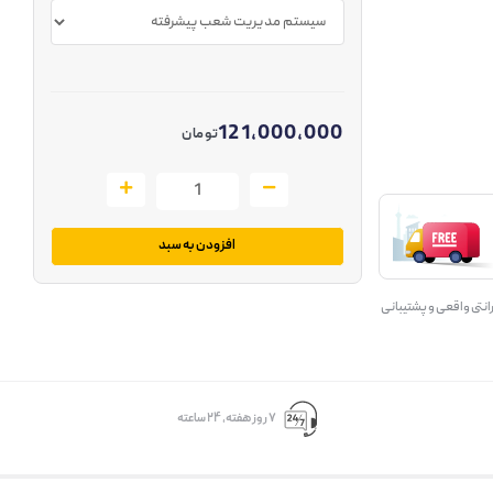
121,000,000
تومان
افزودن به سبد
انتی واقعی و پشتیبانی
۷ روز ﻫﻔﺘﻪ، ۲۴ ﺳﺎﻋﺘﻪ