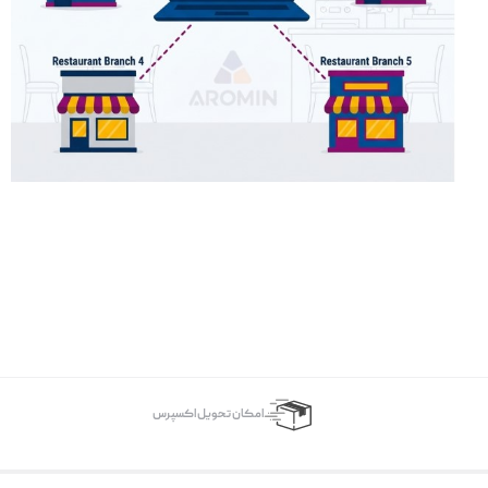
اﻣﮑﺎن ﺗﺤﻮﯾﻞ اﮐﺴﭙﺮس