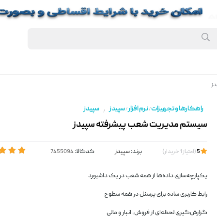
دز
راهکارها و تجهیزات
نرم افزار
سپیدز
سپیدز
/
/
/
سیستم مدیریت شعب پیشرفته سپیدز
برند:
سپیدز
کدکالا:
5
(
امتیاز
1
خریدار
)
یکپارچه‌سازی داده‌ها از همه شعب در یک داشبورد
رابط کاربری ساده برای پرسنل در همه سطوح
گزارش‌گیری لحظه‌ای از فروش، انبار و مالی