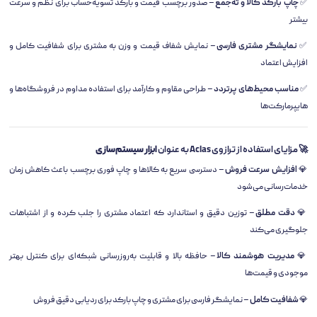
✅
چاپ بارکد کالا و ته‌جمع
– صدور برچسب قیمت و بارکد تسویه‌حساب برای نظم و سرعت
بیشتر
✅
نمایشگر مشتری فارسی
– نمایش شفاف قیمت و وزن به مشتری برای شفافیت کامل و
افزایش اعتماد
✅
مناسب محیط‌های پرتردد
– طراحی مقاوم و کارآمد برای استفاده مداوم در فروشگاه‌ها و
هایپرمارکت‌ها
🚀 مزایای استفاده از ترازوی Aclas به عنوان
ابزار سیستم‌سازی
💎
افزایش سرعت فروش
– دسترسی سریع به کالاها و چاپ فوری برچسب باعث کاهش زمان
خدمات‌رسانی می‌شود
💎
دقت مطلق
– توزین دقیق و استاندارد که اعتماد مشتری را جلب کرده و از اشتباهات
جلوگیری می‌کند
💎
مدیریت هوشمند کالا
– حافظه بالا و قابلیت به‌روزرسانی شبکه‌ای برای کنترل بهتر
موجودی و قیمت‌ها
💎
شفافیت کامل
– نمایشگر فارسی برای مشتری و چاپ بارکد برای ردیابی دقیق فروش