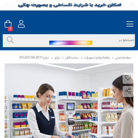
0
صفحه اصلی
راهکارها و تجهیزات
سخت افزار
ترازو
ترازو ACLAS CS6 2017
/
/
/
/