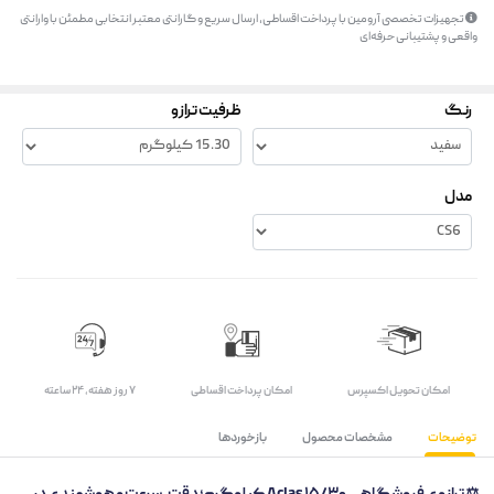
تجهیزات تخصصی آرومین با پرداخت اقساطی، ارسال سریع و گارانتی معتبر انتخابی مطمئن با وارانتی
واقعی و پشتیبانی حرفه‌ای
رنگ
ظرفیت ترازو
مدل
اﻣﮑﺎن ﺗﺤﻮﯾﻞ اﮐﺴﭙﺮس
امکان پرداخت اقساطی
۷ روز ﻫﻔﺘﻪ، ۲۴ ﺳﺎﻋﺘﻪ
توضیحات
مشخصات محصول
بازخوردها