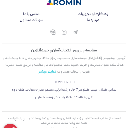
راهکارها و تجهیزات
تماس با ما
درباره ما
سوالات متداول
مقایسه و بررسی ، انتخاب آسان و خرید آنلاین
آرومین، پیشرو در ارائه ابزارهای سیستم‌سازی کسب‌وکار برای کافه، رستوران، داروخانه و باشگاه، با
هدف ساده کردن مدیریت و افزایش فروش شما. محصولات ما را مقایسه و بررسی کنید، بهترین
گزینه را انتخاب کنید و ب
نمایش بیشتر
01391002030
نشانی: گیلان ، رشت، کیلومتر 7 جاده رشت انزلی، مجتمع تجاری سعادت، طبقه دوم
۷ روز هفته، ۲۴ ساعته پاسخگوی شما هستیم
استفاده از مطالب فروشگاه اینترنتی شاپفا فقط برای مقاصد غیر تجاری و با ذکر منبع بلامانع است.
کليه حقوق اين سايت محفوظ می‌باشد