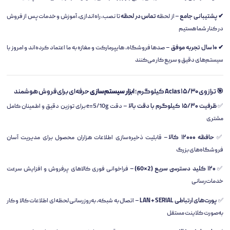
✔ پشتیبانی جامع
– از لحظه
تماس در لحظه
تا نصب، راه‌اندازی، آموزش و خدمات پس از فروش
در کنار شما هستیم
✔ ۱۰ سال تجربه موفق
– صدها فروشگاه، هایپرمارکت و مغازه به ما اعتماد کرده‌اند و امروز با
سیستم‌های دقیق و سریع کار می‌کنند
🎯 ترازوی Aclas ۱۵/۳۰ کیلوگرم؛
ابزار سیستم‌سازی
حرفه‌ای برای فروش هوشمند
✅
ظرفیت ۱۵/۳۰ کیلوگرم با دقت بالا
– دقت e=5/10g برای توزین دقیق و اطمینان کامل
مشتری
✅
حافظه ۱۲۰۰۰ کالا
– قابلیت ذخیره‌سازی اطلاعات هزاران محصول برای مدیریت آسان
فروشگاه‌های بزرگ
✅
۱۲۰ کلید دسترسی سریع (2×60)
– فراخوانی فوری کالاهای پرفروش و افزایش سرعت
خدمات‌رسانی
✅
پورت‌های ارتباطی LAN + SERIAL
– اتصال به شبکه، به‌روزرسانی لحظه‌ای اطلاعات کالا و کار
به‌صورت کلاینت مستقل