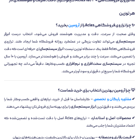
⚖️ ترازوی فروشگاهی Aclas ۱۵/۳۰ کیلوگرم؛ دقت، سرعت و هوشمندی در
هر توزین
✨ چرا ترازوی فروشگاهی Aclas را از
آرومین
بخرید؟
وقتی صحبت از سرعت، دقت و مدیریت هوشمند فروش می‌شود، انتخاب درست
ابزار
سیستم‌سازی
می‌تواند تفاوت بزرگی در عملکرد روزانه فروشگاه شما ایجاد کند. ترازوی
فروشگاهی Aclas فقط یک دستگاه توزین نیست؛
ابزار سیستم‌سازی
ای حرفه‌ای است که دقت
را تضمین می‌کند، سرعت را چند برابر می‌کند و فروش را هوشمندتر می‌سازد. آرومین با ۱۰ سال
تجربه در
سیستم‌سازی سخت‌افزاری و نرم‌افزاری
کسب‌وکارها، دقیقاً می‌داند چه تجهیزاتی
فروشگاه شما را سریع‌تر، دقیق‌تر و سودآورتر می‌کند.
💡 چرا آرومین بهترین انتخاب برای خرید شماست؟
✔
مشاوره رایگان و تخصصی
– کارشناسان ما قبل از خرید، نیازهای واقعی کسب‌وکار شما را
بررسی می‌کنند و دقیق‌ترین
ابزار سیستم‌سازی
را برای بهینه‌سازی فروش‌تان پیشنهاد می‌دهند
✔ محصولات اصل و استاندارد
– ترازوهای Aclas اصل با دقت تست‌شده و تضمین‌شده که
اعتماد مشتریان شما را جلب می‌کند
✔ قیمت رقابتی و منصفانه
– بهترین نرخ بازار برای بالاترین کیفیت، بدون هزینه‌های پنهان