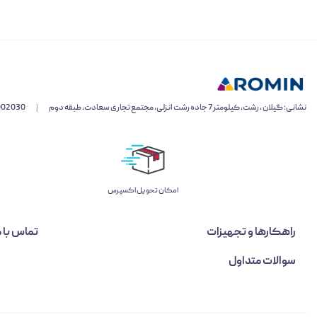
نشانی: گیلان ، رشت، کیلومتر 7 جاده رشت انزلی، مجتمع تجاری سعادت، طبقه دوم
|
002030
اﻣﮑﺎن ﺗﺤﻮﯾﻞ اﮐﺴﭙﺮس
راهکارها و تجهیزات
تماس با م
سوالات متداول