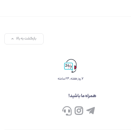
بازگشت به بالا
۷ روز ﻫﻔﺘﻪ، ۲۴ ﺳﺎﻋﺘﻪ
همراه ما باشید!