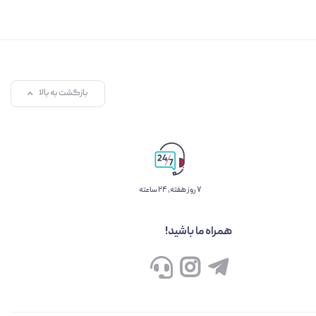
بازگشت به بالا
۷ روز ﻫﻔﺘﻪ، ۲۴ ﺳﺎﻋﺘﻪ
همراه ما باشید!