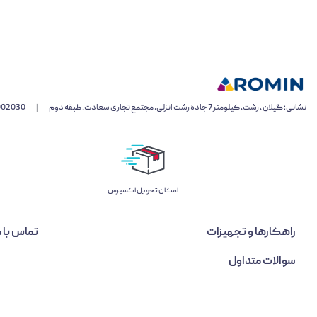
نشانی: گیلان ، رشت، کیلومتر 7 جاده رشت انزلی، مجتمع تجاری سعادت، طبقه دوم
|
002030
اﻣﮑﺎن ﺗﺤﻮﯾﻞ اﮐﺴﭙﺮس
راهکارها و تجهیزات
تماس با م
سوالات متداول