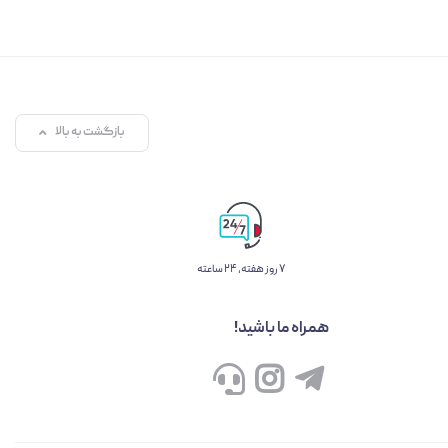
بازگشت به بالا
۷ روز ﻫﻔﺘﻪ، ۲۴ ﺳﺎﻋﺘﻪ
همراه ما باشید!