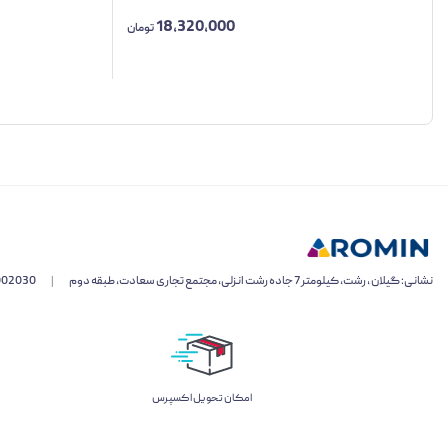
18,320,000
تومان
نشانی: گیلان ، رشت، کیلومتر 7 جاده رشت انزلی، مجتمع تجاری سعادت، طبقه دوم
|
002030
اﻣﮑﺎن ﺗﺤﻮﯾﻞ اﮐﺴﭙﺮس