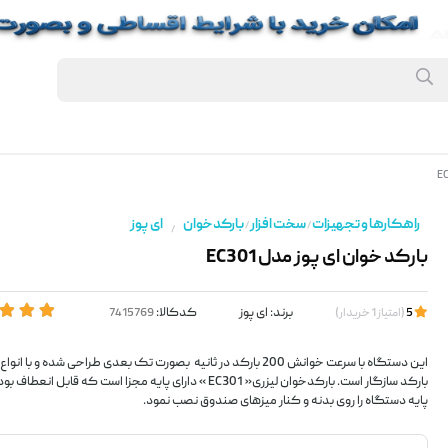
راهکارها و تجهیزات
سخت افزار
بارکدخوان
ای پوز
/
/
/
بارکد خوان ای پوز مدل EC301
برند:
ای پوز
کدکالا:
5
(
امتیاز
1
خریدار
)
این دستگاه با سرعت خوانش 200 بارکد در ثانیه بصورت تک بعدی طراحی شده و
بارکد سازگار است. بارکدخوان لیزری« EC301 » دارای پایه مجزا است که قاب
پایه دستگاه را روی بدنه و کنار میزهای صندوق نصب نمود.