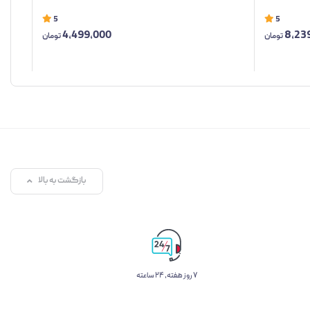
5
5
4,499,000
8,23
تومان
تومان
بازگشت به بالا
۷ روز ﻫﻔﺘﻪ، ۲۴ ﺳﺎﻋﺘﻪ