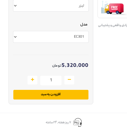
مدل
انتی واقعی و پشتیبانی
5,320,000
تومان
افزودن به سبد
۷ روز ﻫﻔﺘﻪ، ۲۴ ﺳﺎﻋﺘﻪ