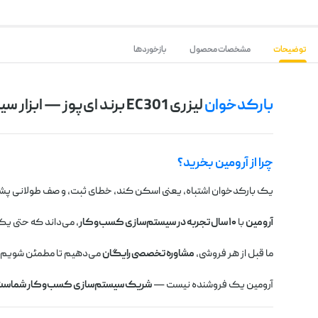
توضیحات
مشخصات محصول
بازخوردها
بارکدخوان
لیزری EC301 برند ای‌پوز — ابزار سیستم‌سازی سریع و مقرون‌به‌صرفه
چرا از آرومین بخرید؟
یک بارکدخوان اشتباه، یعنی اسکن کند، خطای ثبت، و صف طولانی پ
آرومین
با
۱۰ سال تجربه در سیستم‌سازی کسب‌وکار
، می‌داند که حتی ی
ما قبل از هر فروشی،
مشاوره تخصصی رایگان
می‌دهیم تا مطمئن شویم ای
آرومین یک فروشنده نیست —
شریک سیستم‌سازی کسب‌وکار شماست