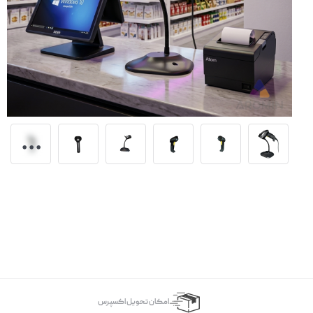
اﻣﮑﺎن ﺗﺤﻮﯾﻞ اﮐﺴﭙﺮس