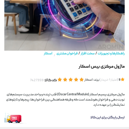
/
/
راهکارها و تجهیزات
سخت افزار
فراخوان مشتری
اسکار
/
ماژول مرکزی بیس اسکار
(
)
برند:
اسکار
کدکالا:
5
امتیاز
1
خریدار
ماژول مرکزی بیسیم اسکار (Oscar Central Module) قلب تپنده و واحد مدیریت سیستم‌های
نوبت‌دهی و فراخوان هوشمند است که وظیفه هماهنگی بین فراخوان‌ها، پیجرها و تابلوهای
نمایشگر را بر عهده دارد
ارسال رایگان برای این کالا