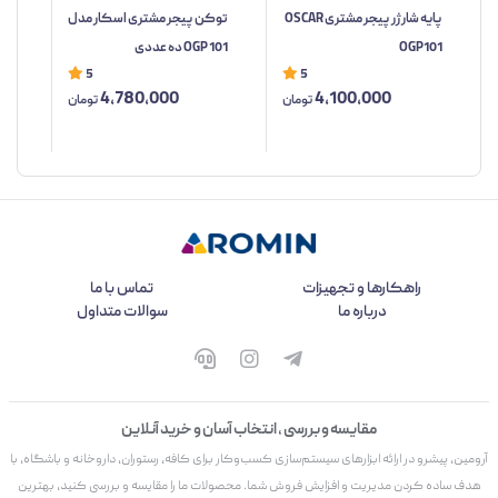
پایه شارژر پیجر مشتری OSCAR
توکن پیجر مشتری اسکار مدل
کنت
OGP101
OGP 101 ده عددی
مدل 101
5
5
4,780,000
4,100,000
تومان
تومان
راهکارها و تجهیزات
تماس با ما
درباره ما
سوالات متداول
مقایسه و بررسی ، انتخاب آسان و خرید آنلاین
آرومین، پیشرو در ارائه ابزارهای سیستم‌سازی کسب‌وکار برای کافه، رستوران، داروخانه و باشگاه، با
هدف ساده کردن مدیریت و افزایش فروش شما. محصولات ما را مقایسه و بررسی کنید، بهترین