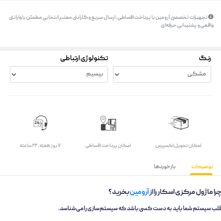
تجهیزات تخصصی آرومین با پرداخت اقساطی، ارسال سریع و گارانتی معتبر انتخابی مطمئن با وارانتی
واقعی و پشتیبانی حرفه‌ای
رنگ
تکنولوژی ارتباطی
اﻣﮑﺎن ﺗﺤﻮﯾﻞ اﮐﺴﭙﺮس
امکان پرداخت اقساطی
۷ روز ﻫﻔﺘﻪ، ۲۴ ﺳﺎﻋﺘﻪ
توضیحات
بازخوردها
را ماژول مرکزی اسکار را از
آرومین
بخرید؟
لب سیستم شما باید به دست کسی باشد که سیستم‌سازی را می‌شناسد.