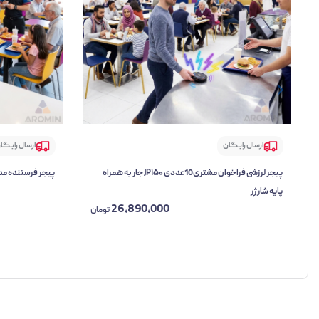
ارسال رایگان
ارسال رایگا
پیجر لرزشی فراخوان مشتری10عددی JP۱۵۰ جار به همراه
پیجر فرستنده مدل JT-1000
پایه شارژر
26,890,000
تومان