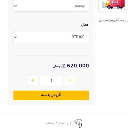
انتی واقعی و پشتیبانی
مدل
2,620,000
تومان
افزودن به سبد
۷ روز ﻫﻔﺘﻪ، ۲۴ ﺳﺎﻋﺘﻪ