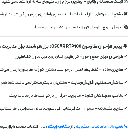
💰 قیمت منصفانه و رقابتی
– بهترین نرخ بازار با کیفیتی که به آن اعتماد می‌کنید
🛠 پشتیبانی حرفه‌ای
– از لحظه انتخاب تا نصب، راه‌اندازی و پس از فروش، کنار 
🚀 تحویل سریع
– ارسال فوری به سراسر کشور، بدون معطلی
🔔 پیجر فراخوان گارسون OSCAR RTP100؛ ابزار هوشمند برای مدیریت بهتر
✔
طراحی رومیزی جمع‌وجور
– قرارگیری آسان روی میز، بدون فضاگیری
✔
کاربری ساده
– فقط یک لمس؛ درخواست مشتری فوراً به گارسون ارسال می‌ش
✔
کاهش معطلی و افزایش رضایت
– مشتریان دیگر منتظر نمی‌مانند، شما هم 
✔
مناسب محیط‌های شلوغ
– مدیریت حرفه‌ای درخواست‌ها در ساعات پیک
✔
کاربرد گسترده
– رستوران، کافی‌شاپ، فودکورت، سالن پذیرایی و هر مکانی 
📞 همین الان با ما تماس بگیرید
و از
مشاوره رایگان
برای انتخاب بهترین
ابزار سی