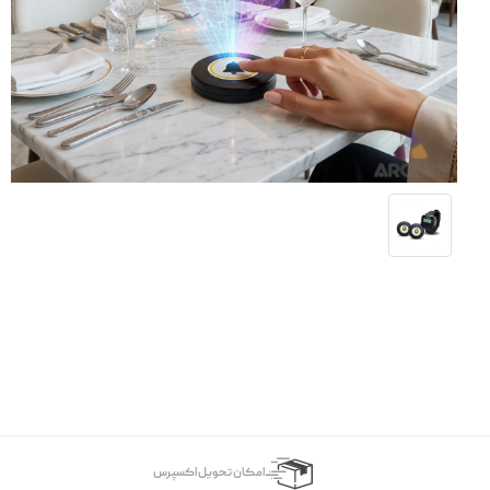
اﻣﮑﺎن ﺗﺤﻮﯾﻞ اﮐﺴﭙﺮس