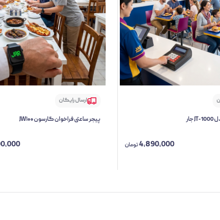
ن
ارسال رایگان
 جار
پیجر ساعتی فراخوان گارسون JW۱۰۰
00,000
4,890,000
تومان