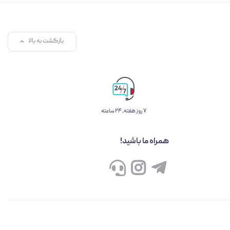
بازگشت به بالا
۷ روز ﻫﻔﺘﻪ، ۲۴ ﺳﺎﻋﺘﻪ
همراه ما باشید!