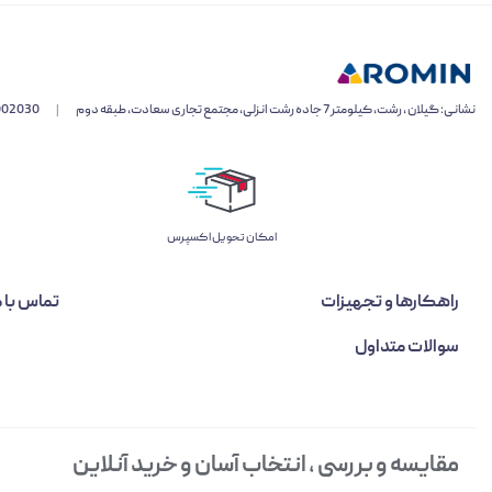
نشانی: گیلان ، رشت، کیلومتر 7 جاده رشت انزلی، مجتمع تجاری سعادت، طبقه دوم
|
002030
اﻣﮑﺎن ﺗﺤﻮﯾﻞ اﮐﺴﭙﺮس
راهکارها و تجهیزات
تماس با م
سوالات متداول
مقایسه و بررسی ، انتخاب آسان و خرید آنلاین