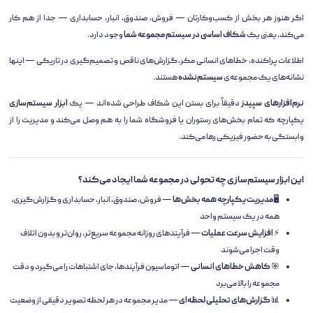
اگر هنوز هر بخش از کسب‌وکارتان — فروش، صندوق، انبار، حسابداری — جدا از هم کار
می‌کند، یعنی یک
شکاف اساسی در سیستم مجموعه شما
وجود دارد.
اطلاعات پراکنده، خطاهای انسانی مکر، گزارش‌های ناقص و تصمیم‌گیری در تاریکی — اینها
نشانه‌های یک مجموعه‌ی
سیستم‌نشده
هستند.
نرم‌افزارهای سپیدز
دقیقاً برای بستن این شکاف طراحی شده‌اند — یک
ابزار سیستم‌سازی
یکپارچه که تمام بخش‌های رستوران یا فروشگاه شما را به هم وصل می‌کند و مدیریت را از
وابستگی به حضور فیزیکی رها می‌کند.
این ابزار سیستم‌سازی چه تحولی در مجموعه شما ایجاد می‌کند؟
🖥️
مدیریت یکپارچه همه بخش‌ها
— فروش، صندوق، انبار، حسابداری و گزارش‌گیری،
همه در یک سیستم واحد
⚡
افزایش سرعت عملیات
— فرآیندهای روزانه مجموعه سریع‌تر، روان‌تر و بدون اتلاف
وقت اجرا می‌شوند
🎯
کاهش خطاهای انسانی
— اتوماسیون فرآیندها، جای اشتباهات را می‌گیرد و دقت
مجموعه را بالا می‌برد
📊
گزارش‌های تحلیلی لحظه‌ای
— مدیر مجموعه در هر لحظه تصویر دقیقی از وضعیت