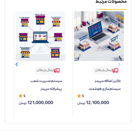
محصولات مرتبط
ارسال رایگان
ارسال رایگان
کاربر اضافه سپیدز
سیستم مدیریت شعب
ما
سیستم‌سازی هوشمند
پیشرفته سپیدز
لای
5
5
دسترسی کارکنان
121,000,000
12,100,000
تومان
تومان