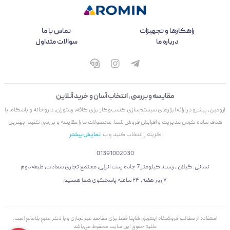
راهکارها و تجهیزات
تماس با ما
درباره ما
سوالات متداول
مقایسه و بررسی ، انتخاب آسان و خرید آنلاین
آرومین، پیشرو در ارائه ابزارهای سیستم‌سازی کسب‌وکار برای کافه، رستوران، داروخانه و باشگاه، با
هدف ساده کردن مدیریت و افزایش فروش شما. محصولات ما را مقایسه و بررسی کنید، بهترین
گزینه را انتخاب کنید و ب
نمایش بیشتر
01391002030
نشانی: گیلان ، رشت، کیلومتر 7 جاده رشت انزلی، مجتمع تجاری سعادت، طبقه دوم
۷ روز هفته، ۲۴ ساعته پاسخگوی شما هستیم
استفاده از مطالب فروشگاه اینترنتی شاپفا فقط برای مقاصد غیر تجاری و با ذکر منبع بلامانع است.
کليه حقوق اين سايت محفوظ می‌باشد