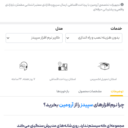
تجهیزات تخصصی آرومین با پرداخت اقساطی، ارسال سریع و گارانتی معتبر انتخابی مطمئن با وارانتی
واقعی و پشتیبانی حرفه‌ای
خدمات
مدل
اﻣﮑﺎن ﺗﺤﻮﯾﻞ اﮐﺴﭙﺮس
امکان پرداخت اقساطی
۷ روز ﻫﻔﺘﻪ، ۲۴ ﺳﺎﻋﺘﻪ
توضیحات
مشخصات محصول
بازخوردها
چرا نرم‌افزارهای
سپیدز
را از
آرومین
بخرید؟
مجموعه‌ای که سیستم ندارد، روی شانه‌های مدیرش سنگینی می‌کند