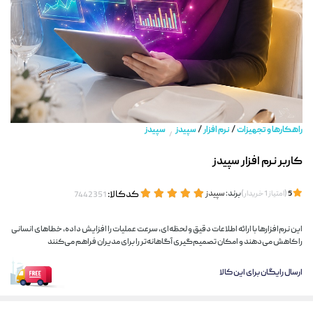
/
/
راهکارها و تجهیزات
نرم افزار
سپیدز
سپیدز
/
کاربر نرم افزار سپیدز
(
)
برند:
سپیدز
کدکالا:
5
امتیاز
1
خریدار
این نرم‌افزارها با ارائه اطلاعات دقیق و لحظه‌ای، سرعت عملیات را افزایش داده، خطاهای انسانی
را کاهش می‌دهند و امکان تصمیم‌گیری آگاهانه‌تر را برای مدیران فراهم می‌کنند
ارسال رایگان برای این کالا