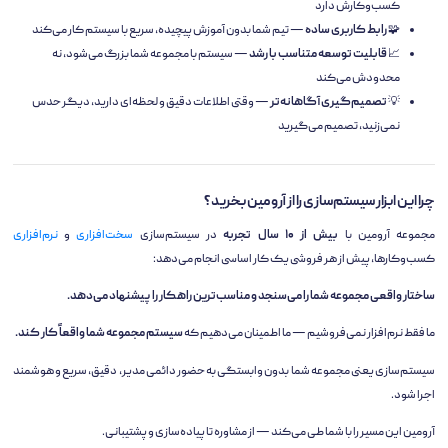
کسب‌وکارش دارد
🧩
رابط کاربری ساده
— تیم شما بدون آموزش پیچیده، سریع با سیستم کار می‌کند
📈
قابلیت توسعه متناسب با رشد
— سیستم با مجموعه شما بزرگ می‌شود، نه
محدودش می‌کند
💡
تصمیم‌گیری آگاهانه‌تر
— وقتی اطلاعات دقیق و لحظه‌ای دارید، دیگر حدس
نمی‌زنید، تصمیم می‌گیرید
چرا این ابزار سیستم‌سازی را از آرومین بخرید؟
مجموعه آرومین با
بیش از ۱۰ سال تجربه
در سیستم‌سازی
سخت‌افزاری
و
نرم‌افزاری
کسب‌وکارها، پیش از هر فروشی یک کار اساسی انجام می‌دهد:
ساختار واقعی مجموعه شما را می‌سنجد و مناسب‌ترین راهکار را پیشنهاد می‌دهد.
ما فقط نرم‌افزار نمی‌فروشیم — ما اطمینان می‌دهیم که
سیستم مجموعه شما واقعاً کار کند.
سیستم‌سازی یعنی مجموعه شما بدون وابستگی به حضور دائمی مدیر، دقیق، سریع و هوشمند
اجرا شود.
آرومین این مسیر را با شما طی می‌کند — از مشاوره تا پیاده‌سازی و پشتیبانی.