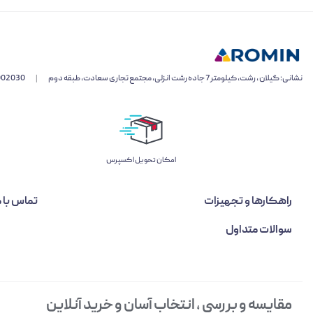
نشانی: گیلان ، رشت، کیلومتر 7 جاده رشت انزلی، مجتمع تجاری سعادت، طبقه دوم
|
002030
اﻣﮑﺎن ﺗﺤﻮﯾﻞ اﮐﺴﭙﺮس
راهکارها و تجهیزات
تماس با م
سوالات متداول
مقایسه و بررسی ، انتخاب آسان و خرید آنلاین