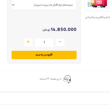
انتی واقعی و پشتیبانی
14,850,000
تومان
افزودن به سبد
۷ روز ﻫﻔﺘﻪ، ۲۴ ﺳﺎﻋﺘﻪ