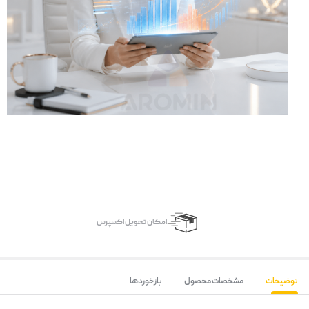
اﻣﮑﺎن ﺗﺤﻮﯾﻞ اﮐﺴﭙﺮس
توضیحات
مشخصات محصول
بازخوردها