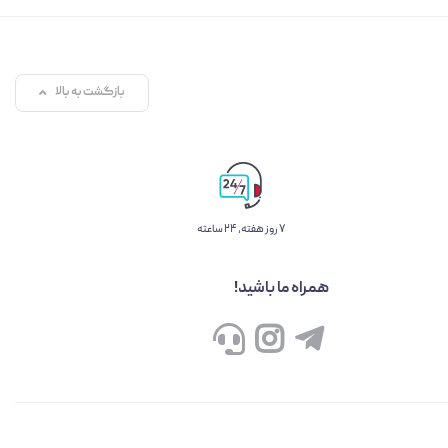
بازگشت به بالا
۷ روز ﻫﻔﺘﻪ، ۲۴ ﺳﺎﻋﺘﻪ
همراه ما باشید!