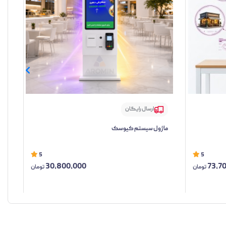
ارسال رایگان
ماژول سیستم کیوسک
ما
5
5
30,800,000
73,7
تومان
تومان