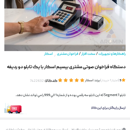
/
/
راهکارها و تجهیزات
سخت افزار
فراخوان مشتری
اسکار
/
دستگاه فراخوان صوتی مشتری بیسیم اسکار با یک تابلو دو ردیفه
(
)
برند:
اسکار
کدکالا:
5
امتیاز
1
خریدار
تابلو Segment 7 كه اين تابلو سه رقمي بوده و از شماره 1 الي 999 را مي تواند نشان دهد.
ارسال رایگان برای این کالا