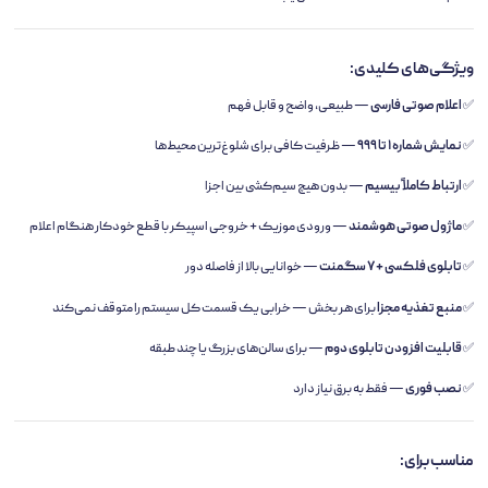
ویژگی‌های کلیدی:
✅
اعلام صوتی فارسی
— طبیعی، واضح و قابل فهم
✅
نمایش شماره ۱ تا ۹۹۹
— ظرفیت کافی برای شلوغ‌ترین محیط‌ها
✅
ارتباط کاملاً بیسیم
— بدون هیچ سیم‌کشی بین اجزا
✅
ماژول صوتی هوشمند
— ورودی موزیک + خروجی اسپیکر با قطع خودکار هنگام اعلام
✅
تابلوی فلکسی + ۷ سگمنت
— خوانایی بالا از فاصله دور
✅
منبع تغذیه مجزا
برای هر بخش — خرابی یک قسمت کل سیستم را متوقف نمی‌کند
✅
قابلیت افزودن تابلوی دوم
— برای سالن‌های بزرگ یا چند طبقه
✅
نصب فوری
— فقط به برق نیاز دارد
مناسب برای: