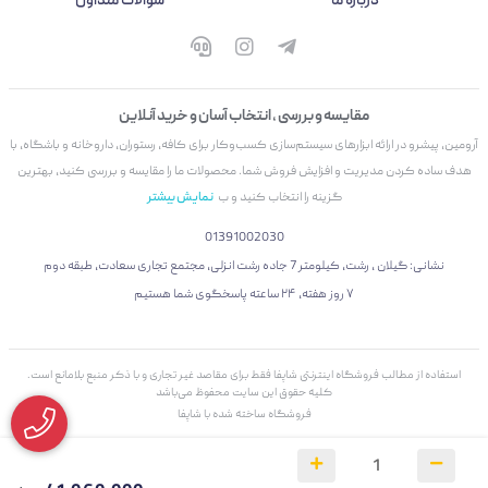
درباره ما
سوالات متداول
مقایسه و بررسی ، انتخاب آسان و خرید آنلاین
آرومین، پیشرو در ارائه ابزارهای سیستم‌سازی کسب‌وکار برای کافه، رستوران، داروخانه و باشگاه، با
هدف ساده کردن مدیریت و افزایش فروش شما. محصولات ما را مقایسه و بررسی کنید، بهترین
گزینه را انتخاب کنید و ب
نمایش بیشتر
01391002030
نشانی: گیلان ، رشت، کیلومتر 7 جاده رشت انزلی، مجتمع تجاری سعادت، طبقه دوم
۷ روز هفته، ۲۴ ساعته پاسخگوی شما هستیم
استفاده از مطالب فروشگاه اینترنتی شاپفا فقط برای مقاصد غیر تجاری و با ذکر منبع بلامانع است.
کليه حقوق اين سايت محفوظ می‌باشد
فروشگاه ساخته شده با شاپفا