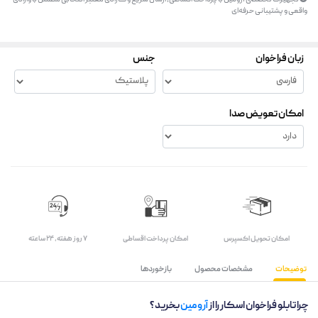
تجهیزات تخصصی آرومین با پرداخت اقساطی، ارسال سریع و گارانتی معتبر انتخابی مطمئن با وارانتی
واقعی و پشتیبانی حرفه‌ای
زبان فراخوان
جنس
امکان تعویض صدا
اﻣﮑﺎن ﺗﺤﻮﯾﻞ اﮐﺴﭙﺮس
امکان پرداخت اقساطی
۷ روز ﻫﻔﺘﻪ، ۲۴ ﺳﺎﻋﺘﻪ
توضیحات
مشخصات محصول
بازخوردها
چرا تابلو فراخوان اسکار را از
آرومین
بخرید؟