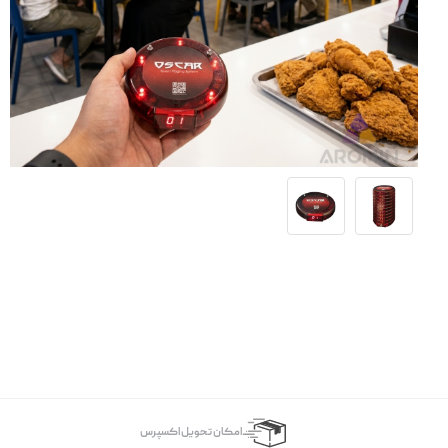
اﻣﮑﺎن ﺗﺤﻮﯾﻞ اﮐﺴﭙﺮس