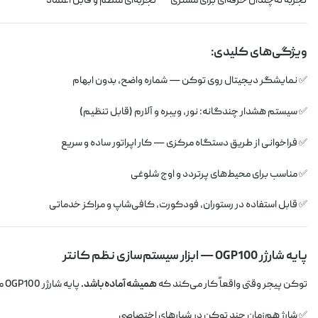
تجربه نه‌چندان حرفه‌ای برای مشتری
تجربه‌ای منظم و قابل اعتماد
ویژگی‌های کلیدی:
✅ نمایشگر دیجیتال روی توکن — شماره واضح، بدون ابهام
✅ سیستم هشدار چندگانه: نور، ویبره و آلارم (قابل تنظیم)
✅ فراخوانی از طریق دستگاه مرکزی — کار اپراتور ساده و سریع
✅ مناسب برای محیط‌های پرتردد و اوج شلوغی
✅ قابل استفاده در رستوران، فودکورت، کافی‌شاپ و مراکز خدماتی
پایه شارژر OGP100 — ابزار سیستم‌سازی نظم کانتر
توکن پیجر وقتی واقعاً کار می‌کند که
همیشه آماده باشد.
پایه شارژر OGP100 مطمئن می‌شود که هیچ توکنی شارژ ندارد، گم نشده یا روی کانتر ول نیست.
✅ شارژ هم‌زمان چند توکن در شیارهای اختصاصی