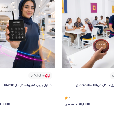
ن
ارسال رایگان
مدل OGP 101 ده عددی
کنترل پیجر مشتری اسکار مدل OGP 101
5
70,000
4,780,000
تومان