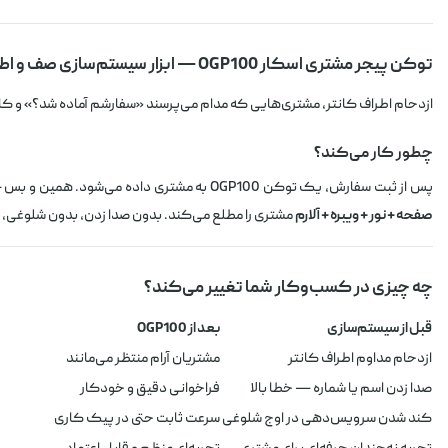
توکن پیجر مشتری اسکار OGP100 — ابزار سیستم‌سازی صف و اطلاع‌رسانی
ازدحام اطراف کانتر، مشتری‌هایی که مدام می‌پرسند «سفارشم آماده شد؟» و 
چطور کار می‌کند؟
پس از ثبت سفارش، یک توکن OGP100 به مشتری داده می‌شود. همین و بس — مشتری می‌رود، می‌نشیند، منتظر می‌ماند. وقتی سفارش آماده شد، اپراتور از طریق دستگاه مرکزی همان توکن را فراخوانی می‌کند. توکن با
صفحه + نور + ویبره + آلارم
مشتری را مطلع می‌کند. بدون صدا زدن، بدون شلوغی، ب
چه چیزی در کسب‌وکار شما تغییر می‌کند؟
قبل از سیستم‌سازی
بعد از OGP100
ازدحام مداوم اطراف کانتر
مشتریان آرام منتظر می‌مانند
صدا زدن اسم یا شماره — خطا بالا
فراخوانی دقیق و خودکار
کند شدن سرویس‌دهی در اوج شلوغی
سرعت ثابت حتی در پیک کاری