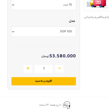
انتی واقعی و پشتیبانی
مدل
53,580,000
تومان
افزودن به سبد
۷ روز ﻫﻔﺘﻪ، ۲۴ ﺳﺎﻋﺘﻪ