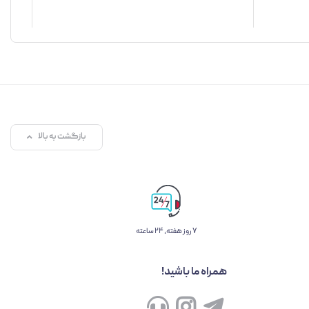
بازگشت به بالا
۷ روز ﻫﻔﺘﻪ، ۲۴ ﺳﺎﻋﺘﻪ
همراه ما باشید!