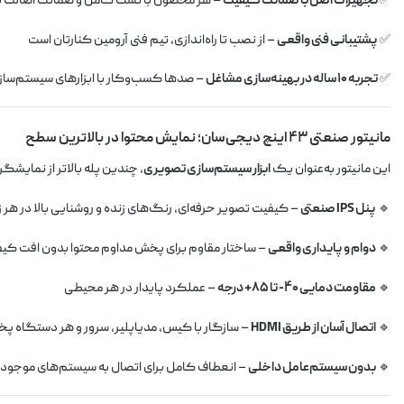
✅
تجهیزات اصل با ضمانت کیفیت
– هر محصول با تست کامل و ضمانت اصالت 
✅
پشتیبانی فنی واقعی
– از نصب تا راه‌اندازی، تیم فنی آرومین کنارتان است
✅
تجربه ۱۰ ساله در بهینه‌سازی مشاغل
– صدها کسب‌وکار با ابزارهای سیستم‌سازی 
مانیتور صنعتی ۴۳ اینچ دیجی‌سان؛ نمایش محتوا در بالاترین سطح
این مانیتور به‌عنوان یک
ابزار سیستم‌سازی تصویری
، چندین پله بالاتر از نمایشگ
🔹
پنل IPS صنعتی
– کیفیت تصویر حرفه‌ای، رنگ‌های زنده و روشنایی بالا در هر زا
🔹
دوام و پایداری واقعی
– ساختار مقاوم برای پخش مداوم محتوا بدون افت کی
🔹
مقاومت دمایی ۴۰- تا ۸۵+ درجه
– عملکرد پایدار در هر محیطی
🔹
اتصال آسان از طریق HDMI
– سازگار با کیس، مدیاپلیر، سرور و هر دستگاه 
🔹
بدون سیستم‌عامل داخلی
– انعطاف کامل برای اتصال به سیستم‌های موجود