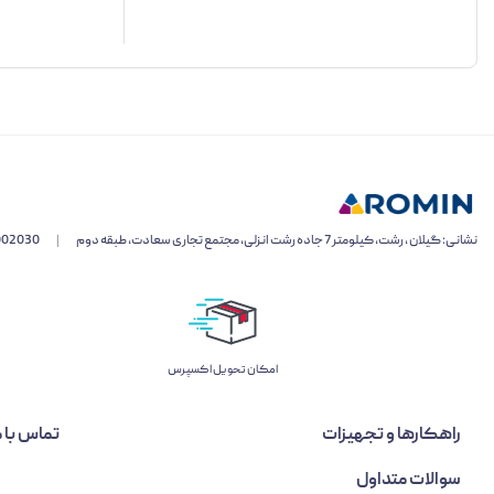
نشانی: گیلان ، رشت، کیلومتر 7 جاده رشت انزلی، مجتمع تجاری سعادت، طبقه دوم
|
002030
اﻣﮑﺎن ﺗﺤﻮﯾﻞ اﮐﺴﭙﺮس
راهکارها و تجهیزات
تماس با م
سوالات متداول