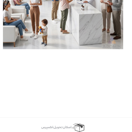
اﻣﮑﺎن ﺗﺤﻮﯾﻞ اﮐﺴﭙﺮس