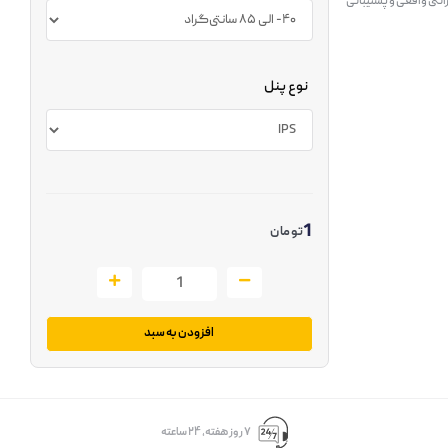
انتی واقعی و پشتیبانی
نوع پنل
1
تومان
افزودن به سبد
۷ روز ﻫﻔﺘﻪ، ۲۴ ﺳﺎﻋﺘﻪ