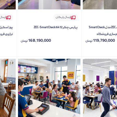
ارسال رایگان
ارسال
پرایس چکر هوشمند ZEC مدل Smart Check
پرایس چکر6412 ZEC-Smart Check
ترازوی فر
168,190,000
119,790,000
تومان
تومان