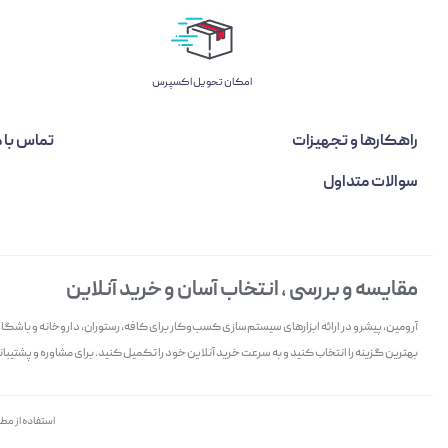
اﻣﮑﺎن ﺗﺤﻮﯾﻞ اﮐﺴﭙﺮس
راهکارها و تجهیزات
تماس با م
سوالات متداول
مقایسه و بررسی ، انتخاب آسان و خرید آنلاین
آرومین، پیشرو در ارائه ابزارهای سیستم‌سازی کسب‌وکار برای کافه، رستوران، داروخانه و باش
بهترین گزینه را انتخاب کنید و به سرعت خرید آنلاین خود را تکمیل کنید. برای مشاوره و پشتیبانی 
استفاده از مط