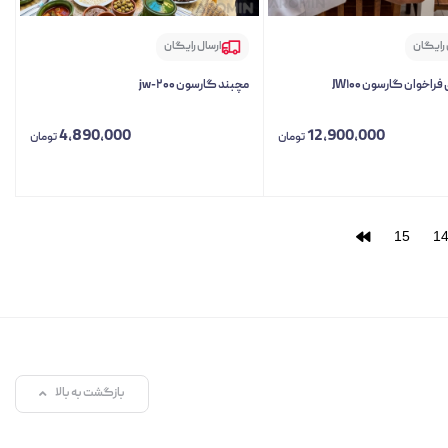
 رایگان
ارسال رایگان
راخوان گارسون JW۱۰۰
مچبند گارسون jw-۲۰۰
4,890,000
12,900,000
تومان
تومان
15
1
بازگشت به بالا