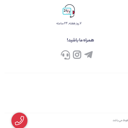
۷ روز ﻫﻔﺘﻪ، ۲۴ ﺳﺎﻋﺘﻪ
همراه ما باشید!
حفوظ می‌باشد