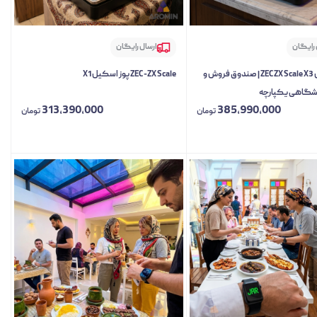
 رایگان
ارسال رایگان
پوز اسکیل ZEC ZX Scale X3 | صندوق فروش و
ZEC -ZX Scaleپوز اسکیل X1
وشگاهی یکپارچه
313,390,000
385,990,000
تومان
تومان