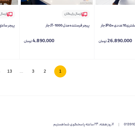
ارسال رایگان
ارسال
پیجر لرزشی فراخوان مشتری10عددی JP۱۵۰ جار
پیجر فرستنده مدل JT-1000 جار
پیجر ساعتی ف
4,890,000
26,890,000
تومان
تومان
4
13
...
3
2
1
01391
|
۷ روز هفته، ۲۴ ساعته پاسخگوی شما هستیم