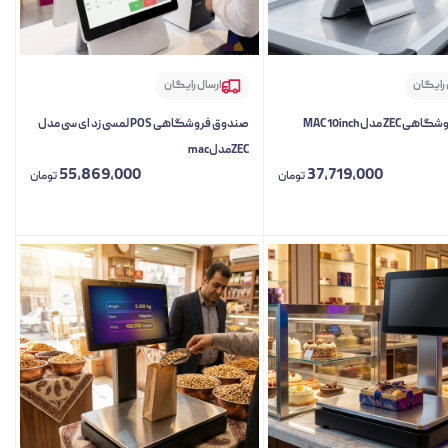
 رایگان
ارسال رایگان
Z مدل MAC 10inch
صندوق فروشگاهی POS لمسی زد ای سی مدل
ZECمدلmac
55,869,000
37,719,000
تومان
تومان